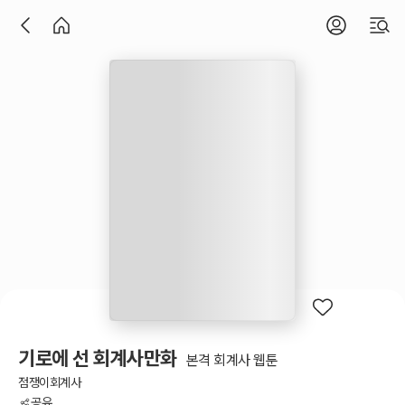
기로에 선 회계사만화
본격 회계사 웹툰
점쟁이회계사
공유