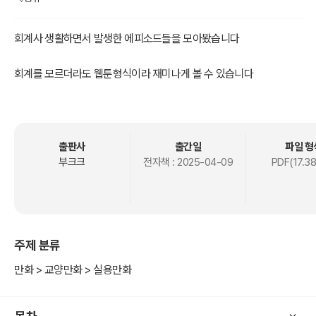
회계사 생활하면서 발생한 에피소드들을 모아봤습니다
회계를 모르더라도 웹툰형식이라 재미나게 볼 수 있습니다
출판사
출간일
파일 형
부크크
전자책 :
2025-04-09
PDF(17.3
주제 분류
만화 > 교양만화 > 실용만화