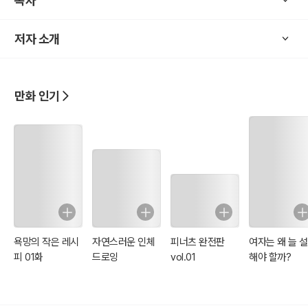
목차
저자 소개
만화 인기
욕망의 작은 레시
자연스러운 인체
피너츠 완전판
여자는 왜 늘 
피 01화
드로잉
vol.01
해야 할까?