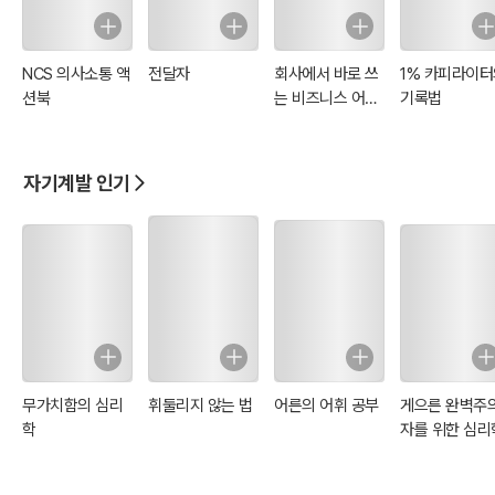
NCS 의사소통 액
전달자
회사에서 바로 쓰
1% 카피라이터
션북
는 비즈니스 어휘
기록법
200
자기계발 인기
무가치함의 심리
휘둘리지 않는 법
어른의 어휘 공부
게으른 완벽주
학
자를 위한 심리