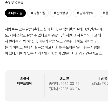
9.8
공유
# 대화기술
# 경청스킬
# 관계형성
# 말하기능력
# 
사람들은 모두 말을 잘하고 싶어 한다. 우리는 말을 잘해야만 인간관계
도, 사회생활도 잘할 수 있다고 배워왔다. 하지만 그 사실을 안다고 해
서 변하는 건 딱히 없다. 아무리 책을 읽고 연습한다 해도 사람을 만나
는 게 어렵고, 만나서 질문을 하고 대화를 주도하는 일이 힘든 사람들
이 있다. 나에게 맞는 자기계발과 방법이 있듯이 대화와 인간관계도 스
스로에게 맞는 옷을 찾아야 한다.
저자는 30여 년 동안 사람들을 인터뷰한 일본의 저명한 르포 작가다.
극단적인 낯가림과 수줍음 탓에 인터뷰를 망치는 날이 빈번하던 그는,
출판사
출간일
파일 형
인터뷰를 하고 글을 쓰고 싶다는 마음 하나로 ‘말하는 것’이 아닌 ‘듣는
마인드빌딩
종이책 :
2024-03-25
ePub(27.1
전자책 :
2025-06-04
일’에 매달렸다. 듣기만으로 ‘대화가 된다’고 상대가 느낄 수 있도록 하
는 것, 저자는 대화를 나누는 일에 중요한 것은 듣기라고 강조한다.
이 책에 자신이 르포 작가로 수많은 사람을 만나오며 쌓아오고 경험한