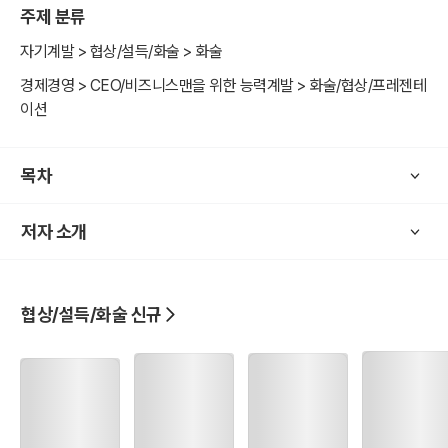
주제 분류
‘듣는 대화’의 기술을 아주 상세하게 담았다. 인간관계와 사회생활을
위한 대화의 방법 중에 말하기만 방법이 있는 것이 아니다. 대화에서
자기계발 > 협상/설득/화술 > 화술
주도권은 언제나 듣는 사람에게 있다. 말하기의 주도권을 빼앗을 수 있
경제경영 > CEO/비즈니스맨을 위한 능력계발 > 화술/협상/프레젠테
는 ‘듣는 대화’에 대해 상세히 알아보도록 하자.
이션
목차
저자 소개
협상/설득/화술 신규