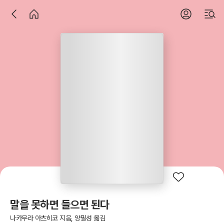
말을 못하면 들으면 된다
나카무라 아츠히코 지음, 양필성 옮김