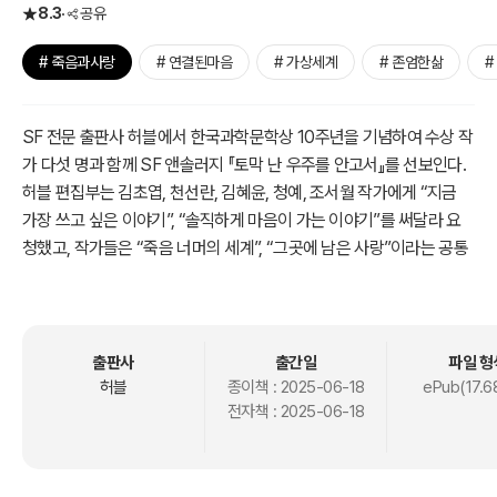
8.3
공유
# 죽음과사랑
# 연결된마음
# 가상세계
# 존엄한삶
#
SF 전문 출판사 허블에서 한국과학문학상 10주년을 기념하여 수상 작
가 다섯 명과 함께 SF 앤솔러지 『토막 난 우주를 안고서』를 선보인다.
허블 편집부는 김초엽, 천선란, 김혜윤, 청예, 조서월 작가에게 “지금
가장 쓰고 싶은 이야기”, “솔직하게 마음이 가는 이야기”를 써달라 요
청했고, 작가들은 “죽음 너머의 세계”, “그곳에 남은 사랑”이라는 공통
된 응답을 내놓았다. 서로 의견을 나누지 않았음에도 작가들이 “죽음”,
“사랑”을 공통 주제로 쓰게 된 이유는 작가노트에서 엿볼 수 있다.
죽음과 멸망의 징후가 일상이 된 현실의 영향을 받아, 다섯 작가는 죽
출판사
출간일
파일 형
음 너머의 이야기를 꺼내들었다. 죽음 이후의 세계에는, 그리고 그런
허블
종이책 :
2025-06-18
ePub(17.6
전자책 :
2025-06-18
세계에 속한 우리의 마음에는 무엇이 어떻게 남을까? 이 질문에 대해
다섯 작가는 자신이 가장 좋아하고 잘할 수 있는 방식으로, 사라진 존
재와 남겨진 존재 사이의 관계를 그려낸다.