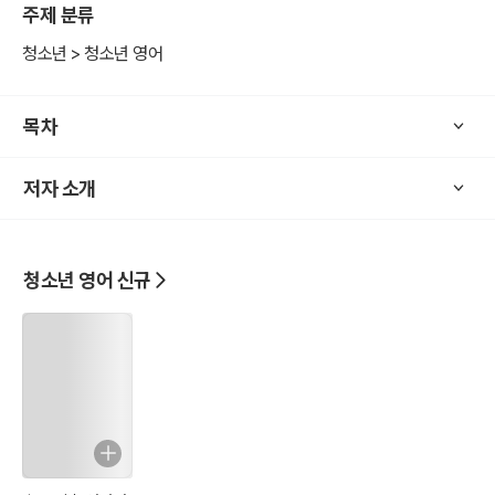
주제 분류
? 영국의 한 농장에서 동물들이 주인(존스 씨)의 착취에 반기를 들고 *
*“모든 동물은 평등하다”**라는 이상을 내세워 혁명을 일으킵니다.
청소년 > 청소년 영어
? 초기에는 희망적이었으나, 점차 지도자인 **돼지(나폴레옹과 스노
우볼)**들이 권력을 장악하면서 이상은 무너지고 독재 체제가 확립됩
목차
니다.
? 돼지들은 인간보다 더 인간다운 억압자가 되고, 결국 **“모든 동물은
저자 소개
평등하다. 그러나 어떤 동물들은 다른 동물들보다 더 평등하다”**라는
아이러니한 결론으로 끝납니다.
________________________________________
3. 주요 인물과 알레고리
청소년 영어 신규
등장인물 상징 설명
나폴레옹(Napoleon) 스탈린 권력욕 강한 돼지, 무자비하게 독재 체제
를 구축
스노우볼(Snowball) 트로츠키 이상주의적 혁명가, 혁신적 아이디어
제시했으나 축출당함
올드 메이저(Old Major) 마르크스/레닌 혁명의 이념을 제시, 죽음 후
그의 사상은 왜곡됨
스퀼러(Squealer) 소비에트 선전 언론과 프로파간다의 상징, 대중 세