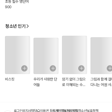
초등 필수 영단어
뇌 역할
900
복서(Boxer) 노동계급 성실하고 순박하지만 정치적 무지로 결국 희생
당함
벤자민(Benjamin) 냉소적 지식인 모든 것을 알지만 행동하지 않는 지
청소년 인기
식층
양(Sheep) 대중/맹목적 추종자 단순 구호를 반복하며 선동에 휘말리
는 존재
개들(Dogs) 비밀경찰(NKVD) 나폴레옹의 무력 도구
인간 농장주들 서방 국가들 현실적 이익만 고려하며 권력자들과 거래
________________________________________
4. 핵심 주제
1. 권력의 부패: “절대 권력은 절대적으로 부패한다”는 테마를 보여줌.
비스킷
우리가 사랑한 단
암기 없이 그림으
그림과 함께 걸
2. 혁명의 변질: 이상이 현실 속에서 왜곡되고, 결국 새로운 억압 구조
어들
로 이해되는 수학
다니는 어원 사
가 형성됨.
개념 사전
(일러스트 특별
3. 언어와 진실의 조작: 구호와 명령이 점점 바뀌며 대중을 혼란스럽게
판)
하고 복종하게 만듦.
4. 대중의 무지와 선동: 정치적 교육이 부재한 대중은 쉽게 권력자에게
로그인
공지사항
FAQ
이용권 등록
개인정보처리방침
청소년보호정책
조종당함.