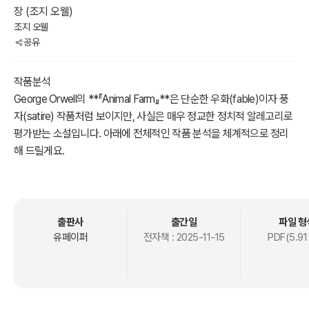
장 (조지 오웰)
조지 오웰
공유
작품분석
George Orwell의 **『Animal Farm』**은 단순한 우화(fable)이자 풍
자(satire) 작품처럼 보이지만, 사실은 매우 정교한 정치적 알레고리로
평가받는 소설입니다. 아래에 전체적인 작품 분석을 체계적으로 정리
해 드릴게요.
________________________________________
1. 작품 개요
? 제목: Animal Farm: A Fairy Story (1945)
? 작가: George Orwell (1903?1950)
출판사
출간일
파일 형
? 장르: 정치 우화(Political Fable), 풍자(Satire), 알레고리(Allegory)
유페이퍼
전자책 :
2025-11-15
PDF(5.91
? 주제: 권력의 부패, 혁명의 이상과 현실, 언어의 조작, 인간 본성과 권
위주의
________________________________________
2. 줄거리 요약