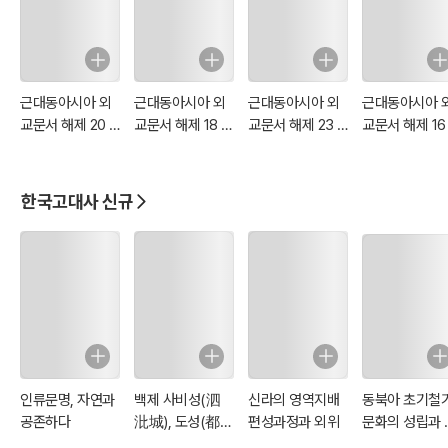
근대동아시아 외
근대동아시아 외
근대동아시아 외
근대동아시아 
교문서 해제 20 :
교문서 해제 18 :
교문서 해제 23 :
교문서 해제 16 
러시아편
일본편
중국편
일본편
한국고대사 신규
인류문명, 자연과
백제 사비성(泗
신라의 영역지배
동북아 초기철
공존하다
沘城), 도성(都
편성과정과 외위
문화의 성립과 
城)에서 왕도(王
조선