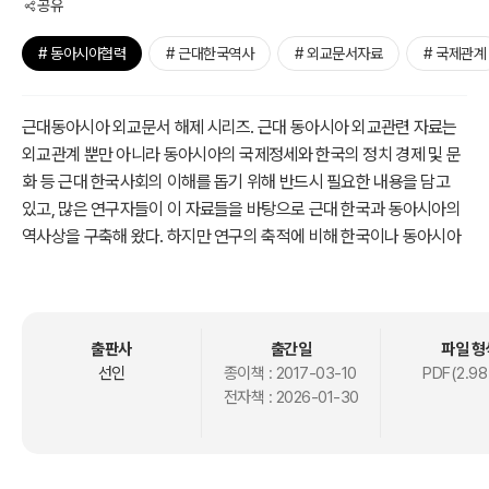
공유
# 동아시아협력
# 근대한국역사
# 외교문서자료
# 국제관계
근대동아시아 외교문서 해제 시리즈. 근대 동아시아 외교관련 자료는
외교관계 뿐만 아니라 동아시아의 국제정세와 한국의 정치 경제 및 문
화 등 근대 한국사회의 이해를 돕기 위해 반드시 필요한 내용을 담고
있고, 많은 연구자들이 이 자료들을 바탕으로 근대 한국과 동아시아의
역사상을 구축해 왔다. 하지만 연구의 축적에 비해 한국이나 동아시아
의 역사상을 객관화하는데 어려움을 겪었다.
또한 각국 자료의 비판적 교차검토를 통해 얻어진 역사적 사실의 정확
성과 보편성은 역사연구의 기초가 되어야 함에도 불구하고 일국사적
출판사
출간일
파일 형
자료수집과 역사서술만으로 여전히 현실적인 한계가 있었다. 따라서
선인
종이책 :
2017-03-10
PDF(2.98
전자책 :
2026-01-30
동아시아 각국 자료를 체계적으로 수집 정리하고 텍스트화하여 자료
에 대한 접근성을 높이고 각국 자료를 교차 분석할 수 있는 토대를 제
공하는 것은 한국학, 나아가 동아시아학의 발전을 위한 당면 과제이고,
이 책의 간행 목적은 바로 여기에 있다.