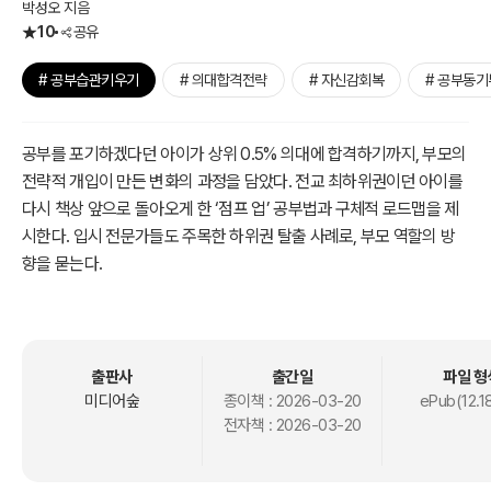
박성오 지음
10
공유
# 공부습관키우기
# 의대합격전략
# 자신감회복
# 공부동기
공부를 포기하겠다던 아이가 상위 0.5% 의대에 합격하기까지, 부모의
전략적 개입이 만든 변화의 과정을 담았다. 전교 최하위권이던 아이를
다시 책상 앞으로 돌아오게 한 ‘점프 업’ 공부법과 구체적 로드맵을 제
시한다. 입시 전문가들도 주목한 하위권 탈출 사례로, 부모 역할의 방
향을 묻는다.
저자는 고2 자퇴를 고민하던 아들을 설득해 목표를 세우고, 의대 합격
까지 이끈 경험을 바탕으로 한다. 1부는 아이의 심리를 읽는 대화법, 2
부는 공부 맷집을 키우는 설계 전략, 3부는 실제 의대·명문대 진학 사례
출판사
출간일
파일 형
와 입시 데이터 분석을 담았다. 교육서 1,000권 이상을 연구한 결과와
미디어숲
종이책 :
2026-03-20
ePub(12.1
전자책 :
2026-03-20
현장 경험을 함께 녹였다.
공부는 재능이 아니라 설계의 문제라고 말하며, 부모가 감독자가 아닌