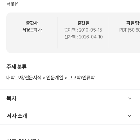
공유
출판사
출간일
파일 형
서경문화사
종이책 :
2010-05-15
PDF(50.8
전자책 :
2026-04-10
주제 분류
대학교재/전문서적 > 인문계열 > 고고학/인류학
목차
저자 소개