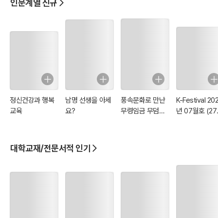
인문계열 신규
정신건강과 행복
남명 선생을 아세
풍속문화로 만난
K-Festival 20
교육
요?
무령임금 무덤의
년 07월호 (27
12가지 비밀
호)
대학교재/전문서적 인기