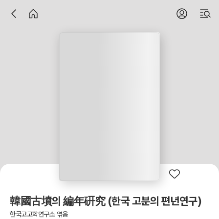
韓國古墳의 編年硏究 (한국 고분의 편년연구)
한국고고학연구소 엮음