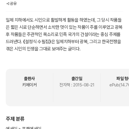
공유
일제 치하에서도 시인으로 활발하게 활동을 하였는데, 그 당시 작품들
은 짧은 시로 단순하면서 소박한 멋이 있는 작품이 주를 이루었고 광복
후 작품들은 주관적인 목소리로 민족 국가의 건설이라는 중심 주제를
드러낸다. 《설정식 수필집》은 일제치하부터 광복, 그리고 한국전쟁을
겪은 시인의 인생을 그대로 보여주는 글이다.
<작가소개>1912년 함경남도에서 태어나 1953년 생을 마감한 시인이
다.
출판사
출간일
파일 형
키메이커
전자책 :
2015-08-21
ePub(14.7
주제 분류
에세이 > 포켓에세이