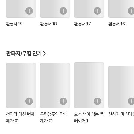
환룡서 19
환룡서 18
환룡서 17
환룡서 16
판타지/무협 인기
천마의 다섯 번째
무림맹주의 막내
보스 씹어 먹는 플
신석기 마스터 
제자 01
제자 01
레이어 1