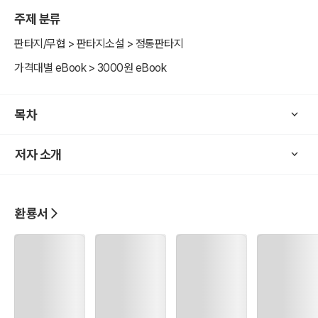
시간이 지날 수록 달라지는 그들을 표현하고 싶은, 감성 판타지 소설
주제 분류
환룡서.
판타지/무협 > 판타지소설 > 정통판타지
가격대별 eBook > 3000원 eBook
목차
저자 소개
환룡서