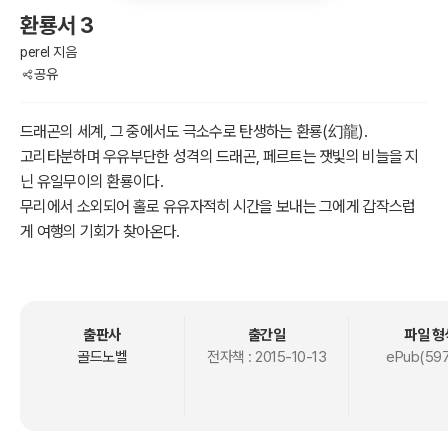
환룡서 3
perel 지음
공유
드래곤의 세계, 그 중에서도 극소수로 탄생하는 환룡(幻龍).
고리타분하며 우유부단한 성격의 드래곤, 페르트는 잿빛의 비늘을 지
닌 유일무이의 환룡이다.
무리에서 소외되어 홀로 유유자적히 시간을 보내는 그에게 갑작스럽
게 여행의 기회가 찾아온다.
“서로 다른 종족이라 생각해서 색안경끼고 보지 말아주세요. ”
새로운 인연에 의해 얻게 되는 것과,
“왜 날 믿지 않았어요? ”
그로 인해 잃게 되는 것.
출판사
출간일
파일 형
“내게 얽매이지 말고 네가 옳다고 생각하는 길이라면 그대로 나아가
골드노벨
전자책 :
2015-10-13
ePub(597
라. 난 언제까지나 너의 편이 되어 줄테니. ”
그리고 달라지는 것.
조용하고 무의미하던 그의 일상이 점차 변하기 시작한다.