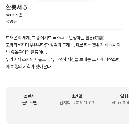
환룡서 5
perel 지음
공유
드래곤의 세계, 그 중에서도 극소수로 탄생하는 환룡(幻龍).
고리타분하며 우유부단한 성격의 드래곤, 페르트는 잿빛의 비늘을 지
닌 유일무이의 환룡이다.
무리에서 소외되어 홀로 유유자적히 시간을 보내는 그에게 갑작스럽
게 여행의 기회가 찾아온다.
“서로 다른 종족이라 생각해서 색안경끼고 보지 말아주세요. ”
새로운 인연에 의해 얻게 되는 것과,
“왜 날 믿지 않았어요? ”
그로 인해 잃게 되는 것.
출판사
출간일
파일 형
“내게 얽매이지 말고 네가 옳다고 생각하는 길이라면 그대로 나아가
골드노벨
전자책 :
2015-11-03
ePub(601
라. 난 언제까지나 너의 편이 되어 줄테니. ”
그리고 달라지는 것
조용하고 무의미하던 그의 일상이 점차 변하기 시작한다.