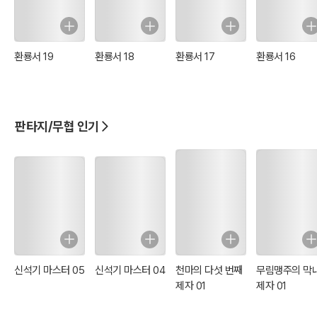
환룡서 19
환룡서 18
환룡서 17
환룡서 16
판타지/무협 인기
신석기 마스터 05
신석기 마스터 04
천마의 다섯 번째
무림맹주의 막
제자 01
제자 01