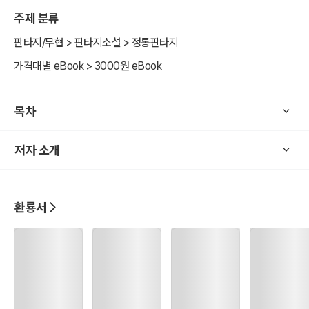
시간이 지날 수록 달라지는 그들을 표현하고 싶은, 감성 판타지 소설
주제 분류
환룡서.
판타지/무협 > 판타지소설 > 정통판타지
가격대별 eBook > 3000원 eBook
목차
저자 소개
환룡서