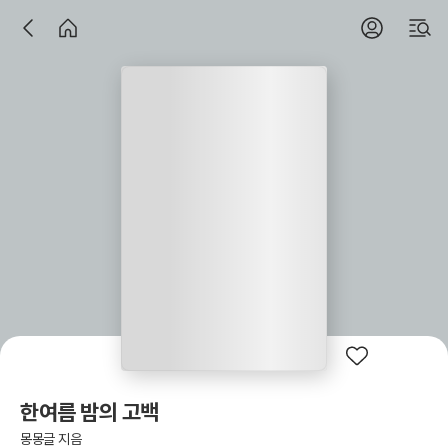
한여름 밤의 고백
몽몽글 지음