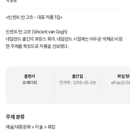
공유
<빈센트 반 고흐 - 대표 작품 1집>
빈센트 반 고흐 (Vincent van Gogh)
네덜란드 출신의 프랑스 화가. 네덜란드 시절에는 어두운 색채로 비참
한 주제를 특징으로 작품을 선보였다.
1886~1888년 파리에서 인상파, 신인상파의 영향을 받는다. 주작품
은 ‘해바라기’, ‘아를르의 침실’, ‘의사 가셰의 초상’ 등이 있다.
<출처 및 인용> 미술대사전(인명편)
출판사
출간일
파일 형
* 주요활동
유페이퍼
전자책 :
2016-05-09
ePub(5.5
1853년 : 3월 30일 네덜란드 프로트 준데르트에서 출생.
1869년 : 사관후보생이 숙부가 운영하는 구필화랑 헤이그 지점에서
판화를 복제해 판매하는 일을 시작.
1875년 : 구필화랑 파리 지점에 취직. 미술관을 다니고 책과 성경을 탐
주제 분류
독하는 생활을 함.
1876년 : 구필화랑을 관두고 영국에 잠시 머물다 고향인 네덜란드로
예술/대중문화 > 미술 > 화집