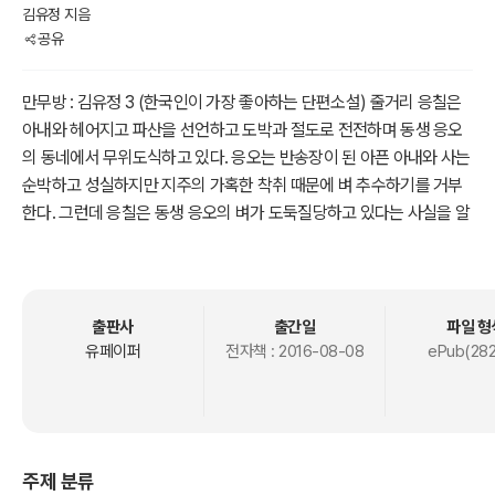
김유정 지음
공유
만무방 : 김유정 3 (한국인이 가장 좋아하는 단편소설) 줄거리 응칠은
아내와 헤어지고 파산을 선언하고 도박과 절도로 전전하며 동생 응오
의 동네에서 무위도식하고 있다. 응오는 반송장이 된 아픈 아내와 사는
순박하고 성실하지만 지주의 가혹한 착취 때문에 벼 추수하기를 거부
한다. 그런데 응칠은 동생 응오의 벼가 도둑질당하고 있다는 사실을 알
게 된다. 응칠은 마을 사람들이 전과자인 자신을 의심할 것을 알고 도
둑을 잡으려고 한다. 성팔을 도둑으로 의심하며 논 가까이에서 은신하
여 밤을 샌 응칠은 도둑이 다가오는 것을 보고 잡는데, 도둑은 알고 보
니 다름 아닌 동생 응오였던 것이다.
출판사
출간일
파일 형
유페이퍼
전자책 :
2016-08-08
ePub(282
주제 분류