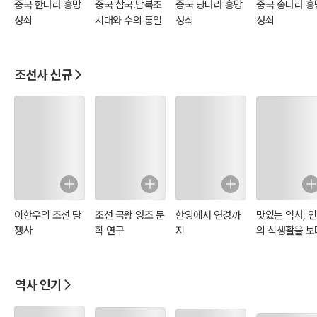
중국 한나라 흥망
중국 삼국.남북조
중국 당나라 흥망
중국 송나라 흥
성쇠
시대와 수의 통일
성쇠
성쇠
조선사 신규
이한우의 조선 당
조선 국왕 영조 문
한양에서 연경까
맛있는 역사, 
쟁사
학 연구
지
의 식생활을 보
역사 인기