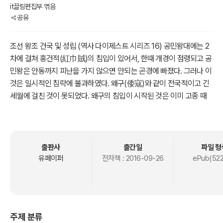
it끌림편집부 엮음
공유
조선 왕조 건국 및 성립 (역사 다이제스트 시리즈 16) 공민왕대에는 2
차에 걸쳐 홍건적(紅巾賊)의 침입이 있어서, 한때 개경이 점령되고 공
민왕은 안동까지 피난을 가지 않으면 안되는 곤경에 빠졌다. 그러나 이
것은 일시적인 침략에 불과하였다. 왜구(倭寇)와 같이 전국적이고 긴
세월에 걸친 것이 못되었다. 왜구의 침입이 시작된 것은 이미 고종 때
부터였다. 그러나 왜구가 창궐하게 된 것은 공민왕 이후였다. 이들은
전국의 해안 지대는 물론 내륙에까지 침입해 갖은 폐해를 끼쳤다. 이러
한 때 최영(崔瑩)·이성계(李成桂) 등 장수들의 활동으로 왜구의 세력
을 약화시키는 데 성공했다. 또 최무선(崔茂宣)이 화통도감에서 만든
출판사
출간일
파일 형
각종 화포(火砲)로써 왜구의 함선을 무찔러 공을 세웠다. 박위(朴?)는
유페이퍼
전자책 :
2016-09-26
ePub(522
그 소굴인 대마도를 직접 정벌하였다. 이리하여 왜구는 점차 세력이 꺾
이고, 이러한 과정에서 최영·이성계 등 무장 세력이 등장하였다.한편
대외정책을 둘러싼 귀족간의 대립도 자못 심각하였다.
주제 분류