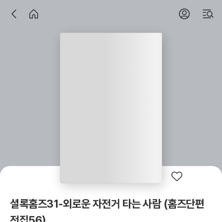
셜록홈즈31-외로운 자전거 타는 사람 (홈즈단편
전집56)