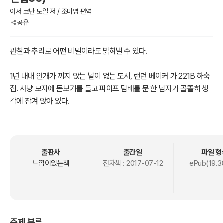
아서 코난 도일 저 / 조미영 편역
공유
관찰과 추리로 어떤 비밀이라도 밝혀낼 수 있다.
1년 내내 안개가 끼지 않는 날이 없는 도시, 런던 베이커 가 221B 하숙
집. 사냥 모자에 돋보기를 들고 파이프 담배를 문 한 남자가 골똘히 생
각에 잠겨 앉아 있다.
자신의 친구이자 조수인 왓슨의 슬리퍼만 보고도 그가 감기에 걸렸음
을 증명할 수 있는 천재 탐정 홈즈다. 그는 베일에 싸인 어떤 범죄라도
관찰과 추리로 해결할 수 있으며 세계의 비밀조차도 이성과 논리로 모
두 벗겨낼 수 있다고 말한다.
출판사
출간일
파일 형
홈즈는 말한다.
느낌이있는책
전자책 :
2017-07-12
ePub(19.3
“나에게 문제를 던져주게. 가장 난해한 암호, 가장 복잡한 분석 과제를
던져주게. 나는 무미건조한 일상을 혐오하네.”
한때 추리소설은 작품성이 없다는 이유로 또는 순수문학만이 진정한
문학이라고 생각하는 사회풍조에 밀려 저급한 읽을거리로 취급당했
주제 분류