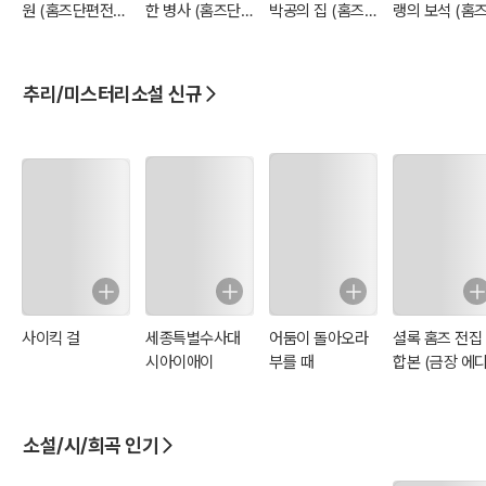
원 (홈즈단편전집
한 병사 (홈즈단편
박공의 집 (홈즈단
랭의 보석 (홈
56)
전집56)
편전집56)
편전집56)
추리/미스터리소설 신규
사이킥 걸
세종특별수사대
어둠이 돌아오라
셜록 홈즈 전집
시아이애이
부를 때
합본 (금장 에
션)
소설/시/희곡 인기