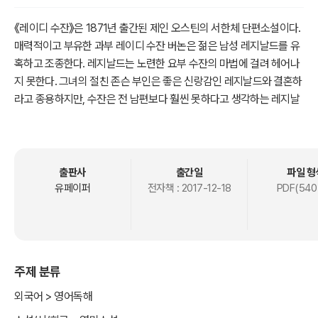
《레이디 수잔》은 1871년 출간된 제인 오스틴의 서한체 단편소설이다.
매력적이고 부유한 과부 레이디 수잔 버논은 젊은 남성 레지날드를 유
혹하고 조종한다. 레지날드는 노련한 요부 수잔의 마법에 걸려 헤어나
지 못한다. 그녀의 절친 존슨 부인은 좋은 신랑감인 레지날드와 결혼하
라고 종용하지만, 수잔은 전 남편보다 훨씬 못하다고 생각하는 레지날
드와 결혼할 생각이 없다. 수잔은 자신의 딸인 프레데리카를 부유한 제
임스와 결혼시키려 하지만, 프레데리카는 무미건조한 그에게 흥미가
없다. 결국 수잔은 자신이 제임스과 결혼해버리고, 프레데리카는 엄마
의 연인이었던 레지날드와 맺어진다. 《레이디 수잔》은 다른 제인 오스
출판사
출간일
파일 형
틴의 소설들과 마찬가지로 큰 인기를 끌었으며, 영화와 드라마로 제작
유페이퍼
전자책 :
2017-12-18
PDF(540
되었다.
주제 분류
외국어 > 영어독해