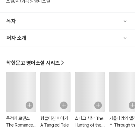
소설/시/희곡 > 영미소설
목차
저자 소개
착한문고 영어소설 시리즈
욕정의 로맨스
헝클어진 이야기
스나크 사냥 The
거울나라의 앨
The Romance
A Tangled Tale
Hunting of the
스 Through t
of Lust
Snark
Looking-Glas