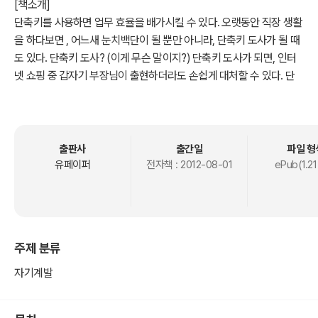
[책소개]
단축키를 사용하면 업무 효율을 배가시킬 수 있다. 오랫동안 직장 생활
을 하다보면 , 어느새 눈치백단이 될 뿐만 아니라, 단축키 도사가 될 때
도 있다. 단축키 도사? (이게 무슨 말이지?) 단축키 도사가 되면, 인터
넷 쇼핑 중 갑자기 부장님이 출현하더라도 손쉽게 대처할 수 있다. 단
축키 한번이면, 위급 상황이 두렵지 않다. 자, 이제부터 10가지 상황을
통해 단축키 활용 사례를 알아보자
출판사
출간일
파일 형
[저자소개]
유페이퍼
전자책 :
2012-08-01
ePub(1.21
일상에서 소소한 행복을 느끼는 SALT 입니다.
주제 분류
자기계발