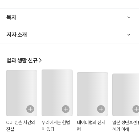
1.5 제5장 경영합리화와 중소건설업자 지원
1.6 제6장 건설업자의 단체
목차
1.7 제7장 건설 관련 공제조합 및 건설보증 <개정 2011.5.24>
1.8 제8장 건설분쟁 조정위원회 <개정 2011.5.24>
저자 소개
1.9 제9장 시정명령 등 <개정 2011.5.24>
1.10 제10장 보칙 <개정 2011.5.24>
1.11 제11장 벌칙 <개정 2011.5.24>
부칙
법과 생활 신규
O.J. 심슨 사건의
우리에게는 헌법
데이터법의 신지
일본 성년후견 
진실
이 있다
평
례의 이해