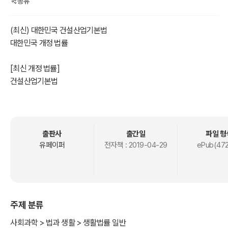
공유
(최신) 대한민국 건설산업기본법
대한민국 개정 법률
[최신 개정 법률]
건설산업기본법
[시행 2019. 2. 15.] [법률 제15720호, 2018. 8. 14., 일부개정]
이 법은 건설공사의 조사, 설계, 시공, 감리, 유지관리, 기술관리 등에
관한 기본적인 사항과 건설업의 등록 및 건설공사의 도급 등에 필요한
출판사
출간일
파일 형
사항을 정함으로써 건설공사의 적정한 시공과 건설산업의 건전한 발
유페이퍼
전자책 :
2019-04-29
ePub(472
전을 도모함을 목적으로 한다.
1.1 제1장 총칙 <개정 2011.5.24>
1.2 제2장 건설업 등록 <개정 2011.5.24>
주제 분류
1.3 제3장 도급계약 및 하도급계약 <개정 2011.5.24>
1.4 제4장 시공 및 기술관리
사회과학 > 법과 생활 > 생활법률 일반