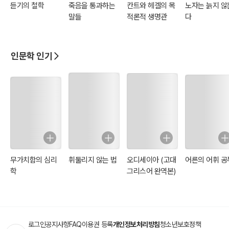
듣기의 철학
죽음을 통과하는
칸트와 헤겔의 목
노자는 늙지 않
말들
적론적 생명관
다
인문학 인기
무가치함의 심리
휘둘리지 않는 법
오디세이아 (고대
어른의 어휘 공
학
그리스어 완역본)
로그인
공지사항
FAQ
이용권 등록
개인정보처리방침
청소년보호정책