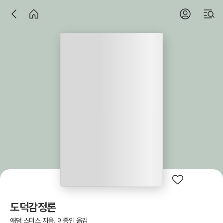
도덕감정론
애덤 스미스 지음, 이종인 옮김