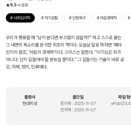
9.3
공유
# 사회심리학
# 자기성찰
# 인정욕구
# 마음경제학
#
우리가 행동할 때 “남이 본다면 부끄럽지 않을까?” 하고 스스로 묻는
그 내면의 목소리를 분석한 최초의 책이다. 오늘날 말로 하자면 ‘메타
인지의 원조’, ‘마음의 경제학’이다. 스미스는 말한다. “이기심은 죄가
아니다. 단지 길들여야 할 본능일 뿐이다.” 그 길들이는 기술이 바로 공
감, 자제, 정의, 인류애다.
그가 남긴 통찰은 스토아 철학의 평정과 실용적 윤리가 결합된 ‘마음의
경제학’, 즉 내면의 균형으로 세상을 이해하는 방식이다. 지금 우리에게
필요한 것도 바로 그것이다. 혼란과 비교의 시대에 자기 안의 공정한
출판사
출간일
파일 형
관찰자를 깨우는 것. 그것이야말로 세상을 바꾸는 첫걸음이다.
현대지성
종이책 :
2025-11-07
ePub(23.4
전자책 :
2025-11-07