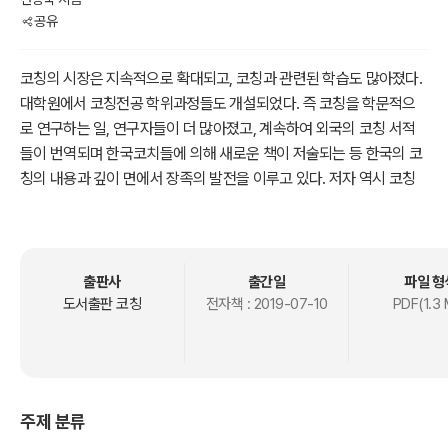
공유
코칭의 시장은 지속적으로 확대되고, 코칭과 관련된 학습도 많아졌다.
대학원에서 코칭전공 학위과정들도 개설되었다. 즉 코칭을 학문적으
로 연구하는 일, 연구자들이 더 많아졌고, 계속하여 외국의 코칭 서적
들이 번역되며 한국코치들에 의해 새로운 책이 저술되는 등 한국의 코
칭의 내용과 깊이 면에서 장족의 발전을 이루고 있다. 저자 역시 코칭
을 하며 또 한 명의 코칭 연구자로서 코칭을 학문적으로 보는 저술을
지속해야 했다.
코칭의 발전이 놀랄만하다. 코칭이 사회 곳곳에서 사용되면서 코칭의
내용이 보다 더 넓고 깊어지게 되었다. 그러나 아직까지도 코칭이 무엇
출판사
출간일
파일 형
인지 모르는 독자들도 많다. 코칭이라는 이름을 들어본 적이 있지만,
도서출판 코칭
전자책 :
2019-07-10
PDF(1.3 
내용이 무엇인지 모르는 독자들도 있다. 저자는 그들에게 코칭을 소개
하는 보다 더 쉬운 방법을 찾아야 했다. 저자는 대학과 대학원에서 코
칭학을 가르치면서 이전에 출판했던 ‘코칭 다이나믹스’를 좀 더 보완하
여 독자들에게 코칭을 편하게 접할 수 있는 방법을 찾았다. 그리고 이
주제 분류
전의 내용을 보완하고 시대 상황에 맞게 접근할 수 있도록 코칭학 서적