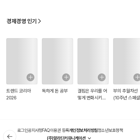
실무 백서
덱스
경제경영 인기
트렌드 코리아
독하게 돈 공부
결핍은 우리를 어
부의 추월차선
2026
떻게 변화시키는
(10주년 스페셜
가
에디션)
로그인
공지사항
FAQ
이용권 등록
개인정보처리방침
청소년보호정책
(주)알라딘커뮤니케이션