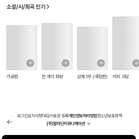
소설/시/희곡 인기
世子忽曰：「昔年無事之日，蒙齊侯欲婚我，我尚然不敢仰攀
仰攀[yǎngpān] :
1.위로 기어오르다[타고 오르다]. 2.지위가 높은 사람과 교제하거나 인
척 관계를 맺다.
。今奉命救齊，幸而成功，乃受室而歸，外人必謂我挾功求
娶，何以自明？」
세자홀왈 석년무사지일 몽제후욕혼아 아상연불감앙반. 금봉명구제 행
이성공 내수실이귀 외인필위아협공구취 하이자명?
정세자 홀이 말하길 “예전에 일이 없을때 제나라 후작께서 나에게 혼
가공범
천 개의 파랑
삼체 1부 (개정판)
커피 괴담
인을 구하였으나 내가 감히 높은 사람과 결혼하여 기어오르지는 못하
겠소. 지금 명령을 받들어 제나라를 구제하니 다행히 성공하니 아내를
얻고 돌아가면 외부 사람이 나에게 공로를 끼고 장가들음을 구했다고
하니 어찌 스스로 증명합니까?”
高渠彌再三攛掇 攛(던질 찬; ⼿-총21획; cuān,cuan)掇(주울 철;
⼿-총11획; duō)
로그인
공지사항
FAQ
이용권 등록
개인정보처리방침
청소년보호정책
攛掇. cuānduo. ［urge;eggon］煽動;慫恿. 告老兄且莫相攛掇。
(주)알라딘커뮤니케이션
――朱熹《答陳同甫書》