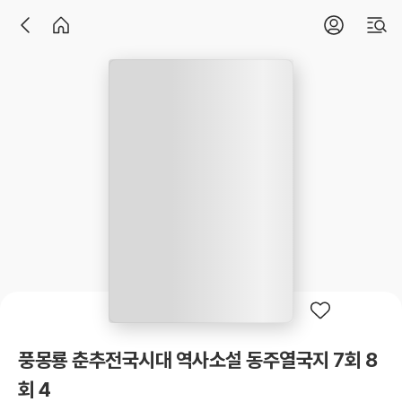
풍몽룡 춘추전국시대 역사소설 동주열국지 7회 8
회 4