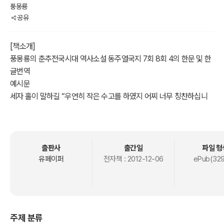
풍몽룡
공유
[책소개]
풍몽룡의 춘추전국시대 역사소설 동주열국지 7회 8회 4의 한문 및 한
글번역
예시문
세자 홀이 말하길 “우연히 작은 수고를 하였지 어찌 너무 칭찬하십니
까?”
於是僖公遣使止住 止住:멈추다. 억제하다
魯衛之兵，免勞跋涉 跋(밟을 발; ⾜-총12획; ba)涉(건널 섭; ⽔-총
10획; she) : 산을 넘고 물을 건너서 길을 감
출판사
출간일
파일 형
。
유페이퍼
전자책 :
2012-12-06
ePub(329
어시희공견사지주노위지병 면로발섭.
이에 제희공은 사신을 보내 노나라와 위나라 병사를 멈추게 하며 건너
온 노고를 면케 했다.
命大排筵席，專待世子忽。
주제 분류
명대배연석 전대세자홀.