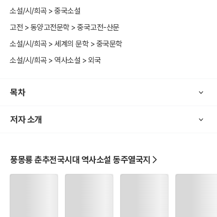
제희공은 크게 잔치를 베풀라고 하며 세자홀을 기다렸다.
소설/시/희곡 > 중국소설
席間又說起：「小女願備箕箒 箕箒之妾: 箕(키 기) 箒(비 추) 之
고전 > 동양고전문학 > 중국고전-산문
(어조사 지) 妾(첩 첩) 쓰레받기와 비를 드는 비첩(婢妾)이라는 뜻으
소설/시/희곡 > 세계의 문학 > 중국문학
로, 남의 아내임을 겸손하게 하는 말
」。
소설/시/희곡 > 역사소설 > 외국
석간우설기 소녀원비기추.
제희공이 자리 사이에서 또 말하길 “소녀[막내딸]를 청소나 하며 남편
목차
으로 모시겠습니다.”
世子忽再三謙讓。
세자홀재삼겸양.
저자 소개
정세자 홀이 두세번 겸양하였다.
席散之後，僖公使夷仲年私謂高渠彌曰：「寡君慕世子英雄，
願結姻好。前番遣使，未蒙見允。今日寡君親與世子言之，
풍몽룡 춘추전국시대 역사소설 동주열국지
世子執意 執意 :의견(意見)을 굳게 가짐
不從，不知何意。大夫能玉成 玉成 [yucheng] :[동사][문어,경
어] 잘 성사되다. [상대방에게 어떤 일을 잘 성사시킬 수 있도록 도와
달라고 부탁할 때 쓰임]
其事，請以白璧二雙，黃金百鎰 鎰(중량, 20량 일; ⾦-총18획; y