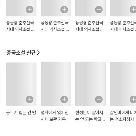
i)
爲獻。」
석산지후 희공사이중년사위고거미왈 과군모세자영웅 원결인호 전번
풍몽룡 춘추전국
풍몽룡 춘추전국
풍몽룡 춘추전국
풍몽룡 춘추전
견사 미몽견윤 금일과군친여세자언지 세자집의부종 부지하의. 대부능
시대 역사소설 동
시대 역사소설 동
시대 역사소설 동
시대 역사소설 
주열국지 19회 20
주열국지 21회 22
주열국지 17회 18
주열국지 15회 
옥성기사 청이백옥이쌍 황금백일위헌.
회 10
회 11
회 9
회 8
자리가 흩어진 뒤에 제희공이 이중년을 시켜 사적으로 고거미에게 말
하게 했다. “저희 군주께서 정세자가 영웅임을 사모하여 혼인의 좋음
중국소설 신규
을 맺으려고 합니다. 전번에 사신을 보내서 아직 윤허를 하지 않았습니
다. 금일 군주께서 친히 세자와 더불어 말을 하시니 세자가 고집하여
따르지 않으니 어떤 뜻인지 알지 못합니다. 대부는 일을 잘 성사하시어
백옥 2쌍, 황금 백일[2천량]로 청하여 바치십겠습니다.”
高渠彌領命，來見世子，備道齊侯相慕之意：「若諧婚好，異
日得此大國相助，亦是美事。」
고거미령명 래견세자 비도제후상모지의 약해혼호 이일득차대국상조
동트기 힘든 긴 밤
업자에게 잊혀진
선생님이 알아서
살인마에게 바
역시미사.
시체 보관 기록
는 안 되는 학교
는 청소지침서
고거미가 명령을 내려 세자를 보고 제나라 제후가 서로 사모하는 뜻을
폭력 일기
말했다. “만약 혼인이 성사되면 다른 날에 대국이 서로 도우며 또한 좋
은 일이 될 것입니다.”