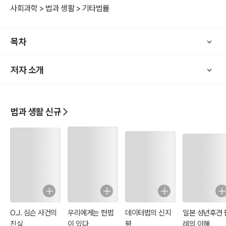
고를 유예받은 날로부터 2년을 경과한 때에는 면소된 것으로 간주합니
사회과학 > 법과 생활 > 기타법률
다. 그러나 형의 선고유예를 받은 자가 유예기간중 자격정지 이상의 형
에 처한 판결이 확정되거나, 자격정지 이상의 형에 처한 전과가 발견된
목차
때에는 유예한 형을 선고합니다.
저자 소개
구체적인 사례를 통해 관련 쟁점을 확인해 보시고 문제해결에 도움이
되시길 바랍니다.
법과 생활 신규
O.J. 심슨 사건의
우리에게는 헌법
데이터법의 신지
일본 성년후견 
진실
이 있다
평
례의 이해