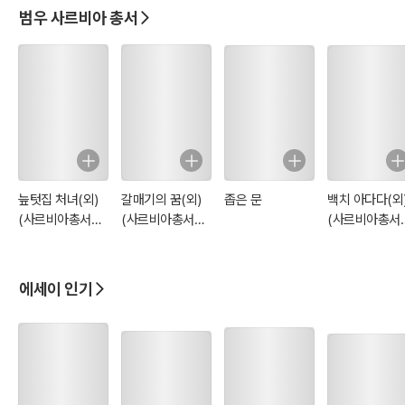
범우 사르비아 총서
늪텃집 처녀(외)
갈매기의 꿈(외)
좁은 문
백치 아다다(외
(사르비아총서
(사르비아총서
(사르비아총서
641)
642)
314)
에세이 인기