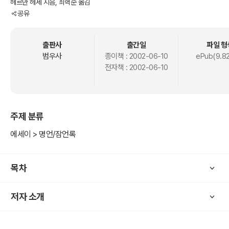
헤르만 헤세 지음, 최혁순 옮김
공유
출판사
출간일
파일 형
범우사
종이책 :
2002-06-10
ePub(9.8
전자책 :
2002-06-10
주제 분류
에세이 > 명언/잠언록
목차
저자 소개