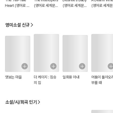
The Tell-Tale
The Interlopers
Desiree's Baby
A Deal in Whe
Heart (영어로 세
(영어로 세계문학
(영어로 세계문학
(영어로 세계문
계문학읽기 1618)
읽기 1577)
읽기 1562)
읽기 1590)
영미소설 신규
엿보는 마을
더 케이지 : 짐승
일회용 아내
어둠이 돌아오
의 집
부를 때
소설/시/희곡 인기