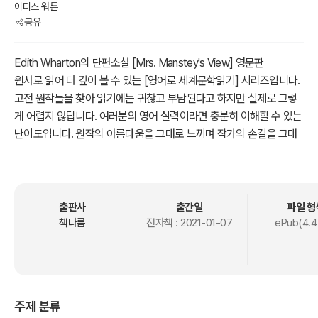
이디스 워튼
공유
Edith Wharton의 단편소설 [Mrs. Manstey's View] 영문판
원서로 읽어 더 깊이 볼 수 있는 [영어로 세계문학읽기] 시리즈입니다.
고전 원작들을 찾아 읽기에는 귀찮고 부담된다고 하지만 실제로 그렇
게 어렵지 않답니다. 여러분의 영어 실력이라면 충분히 이해할 수 있는
난이도입니다. 원작의 아름다움을 그대로 느끼며 작가의 손길을 그대
로 만나보시죠.
※ 본 도서는 본문이 모두 영어로 되어 있습니다. 이용에 참고 부탁드립
니다.
출판사
출간일
파일 형
책다름
전자책 :
2021-01-07
ePub(4.4
주제 분류