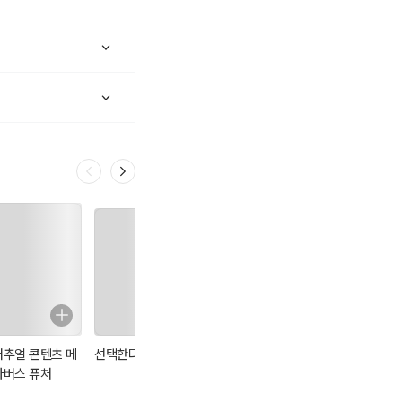
한다. 휴리스틱은 불확
 정’은 초코파이 영역
콤’이라 하고, 기자는
으로 각인되어 있다.
표성 휴리스틱(repr
휴리스틱으로 자신이 이미
콤이나 오리온 초코파이
어떻게 하면 대표성 휴
le Laws of Marke
 인식을 지배하기 위해
억의 법칙’은 대표성 휴리
버추얼 콘텐츠 메
선택한다는 착각
닛케이 전망 테크
광고학개론
표성 휴리스틱 전략과 매우
타버스 퓨처
놀로지 2026
알 리스의 책들에서 대