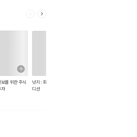
명사 전략’에 관한 내
드가 되는 대표화 방법
 위한 브랜딩과 커뮤니케
진보를 위한 주식
넛지 : 파이널 에
주린이도 술술 읽
주린이가 가장 알
투자
디션
는 친절한 주식책
고 싶은 최다질문
TOP 77