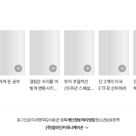
는 금과옥조 같은 팁을 얻을 수 있었다.
휴리스틱을 활용해 시장에서 대표브랜드를 만들기 위한 ‘브랜드 대표화와 보통
 담았다. 첫째는 시장에서 대표가 되기 위해 카테고리를 세분화하고 대표 브랜
 원조가 되는 대표화 전략’을 담았고, 둘째는 브랜드가 보통명사처럼 불리기
하게 돈 공부
결핍은 우리를 어
부의 추월차선
단 3개의 미국
떻게 변화시키는
(10주년 스페셜
ETF로 은퇴하라
가
에디션)
로그인
공지사항
FAQ
이용권 등록
개인정보처리방침
청소년보호정책
(주)알라딘커뮤니케이션