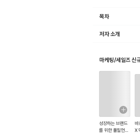
휴리스틱으로 의사결정
실한 상황에서의 직관적
목차
을 대표한다. 휴리스틱
자연스럽게 ‘오리온’을
저자 소개
이렇게 ‘세콤’이나 ‘
소비자가 어떤 카테고리
esentativenes
마케팅/세일즈 신
확보한 지식이나 구조화
처럼 대표화된 브랜드
리스틱을 활용해 대표
“마케팅은 제품의 싸움
알 리스(Al Ries)와 잭
ting)’에서 누누이
알 리스와 잭 트라우트는
성장하는 브랜드
바
스틱과 연관되어 있다. 특
를 위한 풀필먼트
X
밀접하다. 필자는 대표
실무 백서
덱