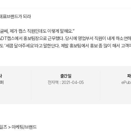
대표브랜드가 되라
. 글쎄, 제가 캡스 직원인데도 이렇게 말해요.”
 ADT캡스에서 홍보팀장으로 근무했다. 당시에 영업부서 직원이 내게 하소연하
도 ‘세콤 달아주세요’라고 말한단다. 제발 홍보팀에서 홍보 좀 많이 해서 고객
부한다. 필자도 답답했지만, 그건 거의 불가능했다. ‘세콤’은 방범보안시스템
표브랜드로 소비자 머릿속에 자리매김했기 때문이다.
박 기자입니다. 개성공단에서는 초코파이가 그렇게 인기라는데요. 잠깐 취재 좀..
사
출간일
파
에는 오리온에서 홍보팀장으로 일했다. 당시 개성공단에서 일하는 북한주민들에
퍼
전자책 :
2021-04-05
ePub
으로 나눠준 초코파이를 먹지 않고 집에 가져가거나 심지어 다시 비싸게 팔기
없이 오리온 홍보팀으로 전화를 건다. 그런데 초코파이는 오리온뿐 아니라 롯
 오리온에 문의하는 이유는 오리온에서 판매하는 ‘초코파이 정(情)’이 초코
c)이란 ‘논리적 추론’이 아닌 ‘직관적 판단’을 말한다. 홍보, 광고, 마케팅 측면에
일즈 > 마케팅/브랜드