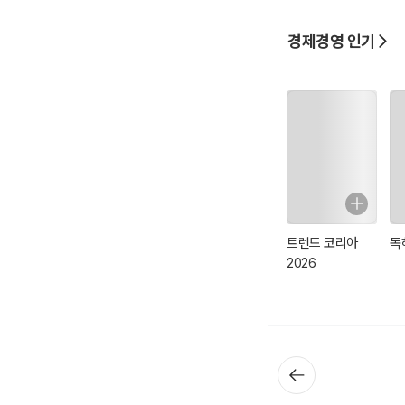
표성 휴리스틱에 딱 맞
경제경영 인기
이 전자책에는 대표성 
용을 크게 4개 파트로
을 정리한 ‘카테고리의
이션 전략을 다룬
트렌드 코리아
독
2026