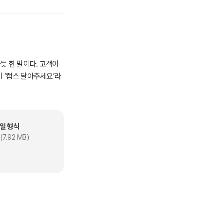
듯 한 말이다. 고객이
이 ‘캡스 달아주세요’라
 카테고리에서 이미 보
.”
일 형식
게 초코파이는 대단한
(7.92 MB)
도 했단다. 이런 뉴스가
데제과와 크라운제과에
파이 카테고리의 대표브
서 보면, 소비자 대부분은