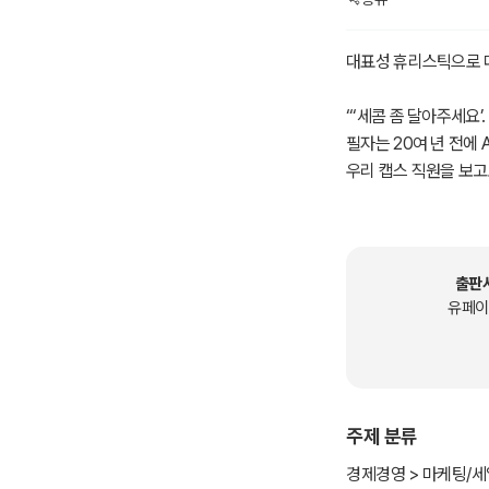
대표성 휴리스틱으로 
“‘세콤 좀 달아주세요’
필자는 20여 년 전에
우리 캡스 직원을 보고
고 했으면 좋겠다고 당
통명사처럼 쓰이며 대
“김 팀장님, 00일보 
출판
필자가 10여 년 전
유페이
인기였다. 그들은 간식
돌면, 기자들은 어김
서도 판매한다. 기자가
랜드이기 때문이다.
주제 분류
휴리스틱(heuristi
경제경영 > 마케팅/세