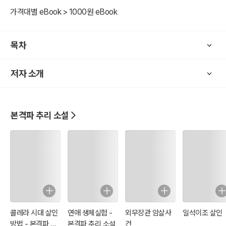
다.
가격대별 eBook > 1000원 eBook
본격파 추리 소설(本格派推理小?, 본격 미스터리)
일본의 추리 소설을 대표하는 장르로 서양에서는 'puzzle story' 등으
목차
로 불린다.
저자 소개
사건이 있고, 범인이 있으며, 범인에 의한 트릭이 있고, 이를 명탐정 캐
릭터가 등장해 해결하는 구조를 가지고 있는 소설을 가리킨다.
본격파 추리 소설
여기서 본격(本格)의 의미는 "순수하게 수수께끼를 푸는 재미"를 말한
다. '에도가와 란포'의 괴기와 변태적 심리 작품으로 비판하며 대립각을
세웠다
콜레라 시대 살인
연애 생체실험 -
외무장관 암살사
일석이조 살인
방법 - 본격파 추
본격파 추리 소설
건