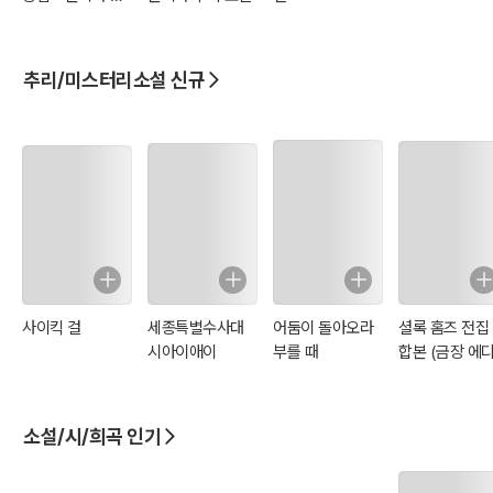
리 소설
추리/미스터리소설 신규
사이킥 걸
세종특별수사대
어둠이 돌아오라
셜록 홈즈 전집
시아이애이
부를 때
합본 (금장 에
션)
소설/시/희곡 인기