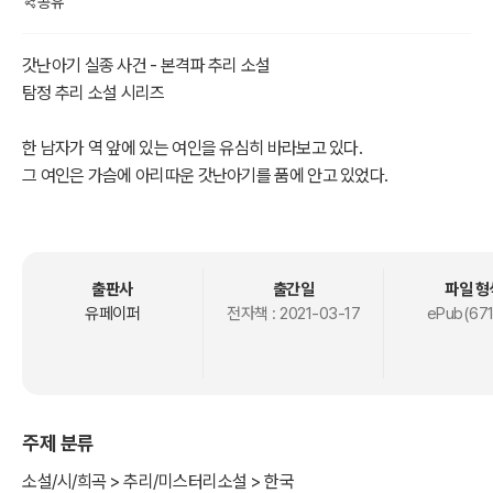
공유
갓난아기 실종 사건 - 본격파 추리 소설
탐정 추리 소설 시리즈
한 남자가 역 앞에 있는 여인을 유심히 바라보고 있다.
그 여인은 가슴에 아리따운 갓난아기를 품에 안고 있었다.
붐비는 역에서 자동차를 타려고 하는 여인에게 접근했다.
먼저 타에 탄 남자는 아기를 넘겨 달라고 하는데....
(원제: 사랑을 위하여)
출판사
출간일
파일 형
고가 사부로는 탐정소설이 "괴기나 환상, SF" 등의 장르로 변질되는 것
유페이퍼
전자책 :
2021-03-17
ePub(671
에 대한 풍조를 비판했다.
탐정소설 작가들과 상담하여 "추리소설"이라는 표현을 제안했다.
즉, "스릴러나 과학소설도 전부 포함해서 공통된 추리라는 요소를 내세
우자"는 이유로 '추리소설'이란 용어를 제창하였다.
주제 분류
특히, 고가 사부로는 '본격'이라는 용어를 최초로 사용한 인물이기도 하
소설/시/희곡 > 추리/미스터리소설 > 한국