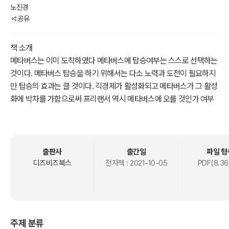
노진경
공유
책 소개
메타버스는 이미 도착하였다 메타버스에 탑승여부는 스스로 선택하는
것이다. 메타버스 탑승을 하기 위해서는 다소 노력과 도전이 필요하지
만 탑승의 효과는 클 것이다. 긱경제가 활성화되고 메타버스가 그 활성
화에 박차를 가함으로써 프리랜서 역시 메타버스에 오를 것인가 여부
를 결정해야 한다.
이 책은 프리랜서로 20여년간 활동하고 있는 저자가 프리랜서가 메타
머스에 탐승해야는 당위성과 메타버스에 탐승 후 활용해야하는 게더
타운, 제페토 그리고 이프랜드를 활용하는 방법을 자세하게 정리한 프
출판사
출간일
파일 형
리랜서용 머타버스 활용 지침서이다, 메타버스 이해, 게더타운 가상공
디즈비즈북스
전자책 :
2021-10-05
PDF(8.36
간 만들기와 활용하기, 이프랜드와 제페토를 활용하는 방법으로 구성
되었다.
주제 분류
요약-본문일부