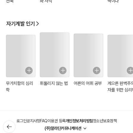
션북
와 자식
백이다
자기계발 인기
무가치함의 심리
휘둘리지 않는 법
어른의 어휘 공부
게으른 완벽주
학
자를 위한 심리
로그인
공지사항
FAQ
이용권 등록
개인정보처리방침
청소년보호정책
(주)알라딘커뮤니케이션