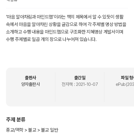
‘마음 알아차림과 마인드맵’이라는 책의 제목에서 알 수 있듯이 생활
속에서 마음을 알아차린 상황을 글감으로 하여 각 주제별 명상 방법을
소개하고 수행 내용을 마인드맵으로 구조화한 지혜명상 계발서이며
수행 주제별로 일곱 개의 장으로 나누어져 있습니다.
1. 아는마음을 알아차리기
2. 지혜의 마음으로 삶을 지켜보기
3. 마음이 작용한다는 것을 확인하기
4. 에너지로써 의도의 마음을 알아차리기
출판사
출간일
파일 형
5. 와선과 사념처 수행 체험하기
양자출판사
전자책 :
2021-10-07
ePub(203
6. 선택하는 마음의 작용과 성질을 이해하기
7. 거부하는 마음에는 거부하는 작용이 있습니다.
첫 번째 주제에 나오는 아는마음은 국어사전적 뜻의 아는 마음이 아니
주제 분류
라 알아지는 대상과 함께 일어나는 실재하는 법입니다. 아는마음은 쉐
우민 수행에서 자주 언급되는 용어이므로 가볍게 짚고 넘어가도록 첫
종교/역학 > 불교 > 불교 일반