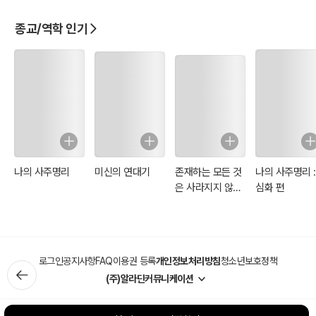
일곱 가지 지혜명상 계발 방법을 주제별 마인드맵으로 요약했으며 일
종교/역학 인기
상생활에서 경험한 수행 체험을 바탕으로 지혜명상 방법을 계발한 위
빠사나 수행 안내서입니다.
나의 사주명리
미신의 연대기
존재하는 모든 것
나의 사주명리 :
은 사라지지 않는
심화 편
다
로그인
공지사항
FAQ
이용권 등록
개인정보처리방침
청소년보호정책
(주)알라딘커뮤니케이션