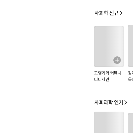
사회학 신규
고령화와 커뮤니
장
티디자인
육
사회과학 인기