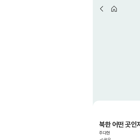
북한 어떤 곳인
주다현
공유