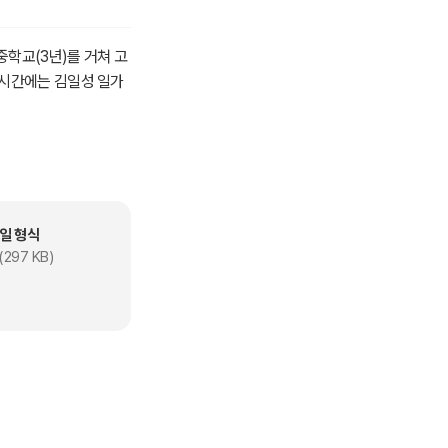
중학교(3년)를 거쳐 고
업시간에는 김일성 일가
일 형식
(297 KB)