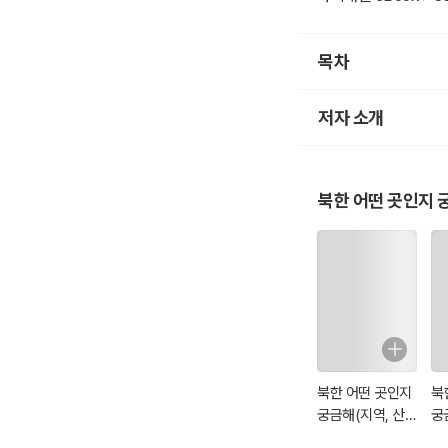
목차
저자 소개
북한 어떤 곳인지 
북한 어떤 곳인지
북
궁금해(지역, 산,
궁
강)
여