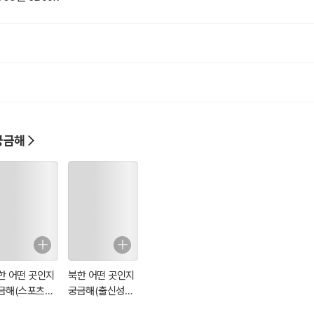
궁금해
한 어떤 곳인지
북한 어떤 곳인지
금해(스포츠와
궁금해(출신성분,
가)
결혼, 직장)