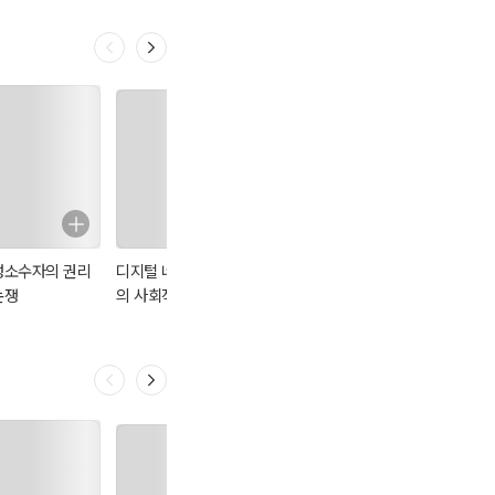
성소수자의 권리
디지털 네이티브
국가선택
인터넷을 넘어선
논쟁
의 사회적 시간은
사회학
짧다