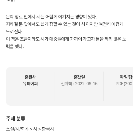
문학 장르 안에서 시는 어렵게 여겨지는 경향이 있다.
지하철 문 앞에서도 쉽게 접할 수 있는 것이 시 이지만 여전히 어렵게
느껴진다.
이 책은 조금이라도 시가 대중들에게 가까이 가고자 틀을 깨려 많은 노
력을 했다.
처음에는 익숙하지 않을 수 있다.
하지만 곱씹을수록 시의 매력에 빠지게 될 것이며 더 나아가 시를 한편
쓰기 위해 펜을 들게 될 것이다.
출판사
출간일
파일 형
유페이퍼
전자책 :
2022-06-15
PDF(200
주제 분류
소설/시/희곡 > 시 > 한국시