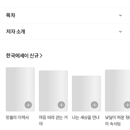
nally depolarized and unified cosmic view.
목차
저자 소개
한국에세이 신규
망돌의 이력서
마음 따라 걷는 거
나는 세상을 만나
낮달이 머문 정
야
의 속삭임