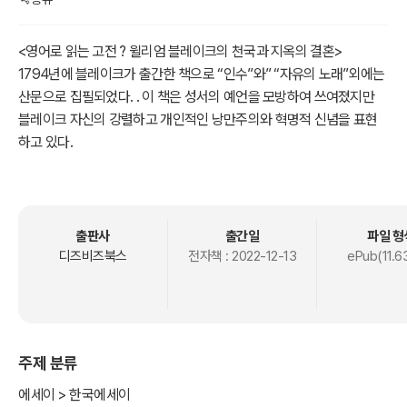
<영어로 읽는 고전 ? 윌리엄 블레이크의 천국과 지옥의 결혼>
1794년에 블레이크가 출간한 책으로 “인수”와” “자유의 노래”외에는
산문으로 집필되었다. . 이 책은 성서의 예언을 모방하여 쓰여졌지만
블레이크 자신의 강렬하고 개인적인 낭만주의와 혁명적 신념을 표현
하고 있다.
블레이크는 그의 웅장하고 신비로운 우주 개념에 영향을 받았지만, 스
베덴보리의 인습적인 도덕적 제약과 선과 악에 대한 마니교적 관점은
블레이크가 의도적으로 탈분극되고 통합된 우주관을 표현하고 있다.
출판사
출간일
파일 형
A book published by Blake in 1794, written in prose except for
디즈비즈북스
전자책 :
2022-12-13
ePub(11.6
"The Argument" and "The Freedom Song". . Although written in i
mitation of biblical prophecy, the book expresses Blake's own in
tensely personal romanticism and revolutionary convictions.
Blake was influenced by his grand and mystical conception of th
주제 분류
e universe, but Swedenborg's conventional moral constraints an
d the Manichaean view of good and evil express Blake's intentio
에세이 > 한국에세이