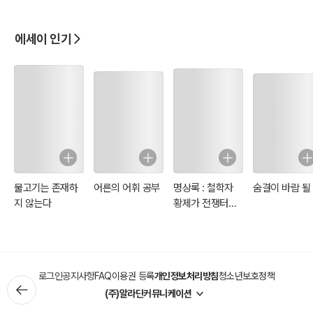
에세이 인기
물고기는 존재하
어른의 어휘 공부
명상록 : 철학자
숨결이 바람 될
지 않는다
황제가 전쟁터에
서 자신에게 쓴 일
기
로그인
공지사항
FAQ
이용권 등록
개인정보처리방침
청소년보호정책
(주)알라딘커뮤니케이션