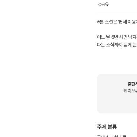
공유
※본 소설은 15세 이
어느 날 6년 사귄 남
다는 소식까지 듣게 된
병원에선 골수 이식만이
데…….
한 가닥 희망을 안고 
출판
케이오
“골수 이식을 해 줄 테
“네?”
주제 분류
“물론 난 감정 없는 결