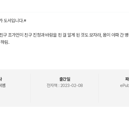
용가 도서입니다.※
자친구 조가언이 친구 진청과 바람을 핀 걸 알게 된 것도 모자라, 몸이 아파 간
 하림.
 답이라며, 항동 최고의 권력자 ‘류이주’만이 그녀를 살릴 수 있는 유일한 
항동 빌딩으로 달려간 하림에게 류이주가 제안을 해 왔다.
사
출간일
파
씨엠
전자책 :
2023-02-08
ePub
니 나와 결혼해줘요.”
혼 생활은 원하지 않습니다.”