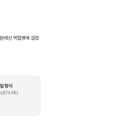
 병원에선 백혈병에 걸렸
사람이라고 알려 주는
일 형식
(874 KB)