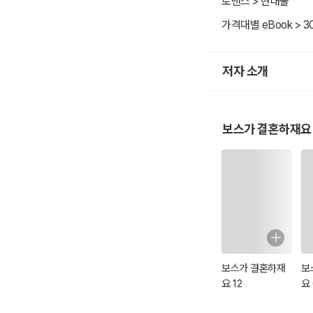
로맨스 > 현대물
하림은 그와 합의한 대
가격대별 eBook > 3
원제: 내하보스요취아
작가: 순풍일도
저자 소개
역자: 빛나
보스가 결혼하재요
보스가 결혼하재
보
요 12
요 