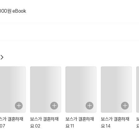
로 2년 후 무사히 이혼할 수 있을까?
000원 eBook
(奈何boss要娶我)
스가 결혼하재
보스가 결혼하재
보스가 결혼하재
보스가 결혼하재
07
요 02
요 11
요 14
요