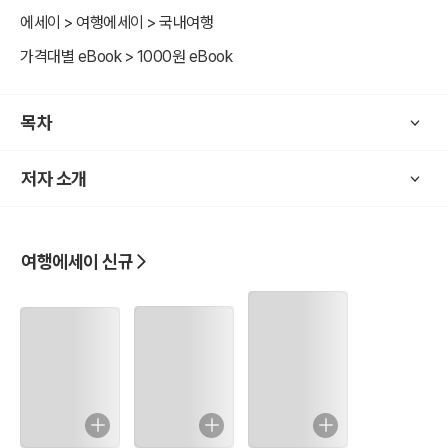
06. 신산 환해장성
에세이 > 여행에세이 > 국내여행
07. 신산포구
가격대별 eBook > 1000원 eBook
08. 신산리 마을 카페
09. 주어동 포구
10. 신풍신천 바다목장
목차
11. 하천리 배고픈다리
12. 하천리 쉼터
저자 소개
13. <도착> 표선해수욕장
올레길이란?
여행에세이 신규
제주 올레길은 제주특별자치도에 조성된 걷기 여행길(제주도의 트레
일)이다.
올레는 제주 방언으로 좁은 골목이란 뜻이다. 통상 큰길에서 집의 대문
까지 이어지는 좁은 길을 말한다. 올레길은 언론인 서명숙님이 스페인
산티아고 순례길에서 영감을 받아 시작했다. 현재 사단법인 제주올레
에서 관리한다. 올레길은 제주도의 걷기 좋은 길을 선정하여 2007년
부터 개장하기 시작하여 현재는 27개의 코스로 구성되어 있다. 올레길