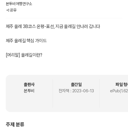
본투비여행연구소
공유
제주 올레 3B코스 온평-표선, 지금 올레길 만나러 갑니다
제주 올레길 핵심 가이드
[머리말] 올레길이란?
제주도
<제주 올레 3B코스> 온평-표선
출판사
출간일
파일 형
본투비
전자책 :
2023-06-13
ePub(1.62
01. <시작> 온평포구
02. 제주 올레 3A-3B코스 갈림길
03. 온평도댓불(옛날등대)
04. 용머리 동산
주제 분류
05. 연듸모루숲길