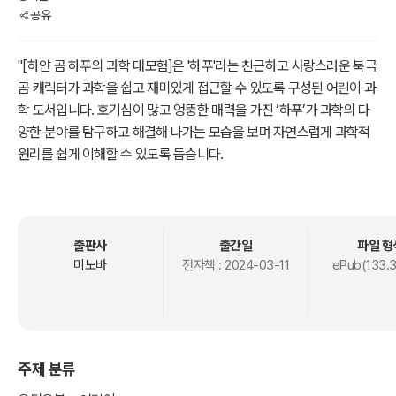
공유
"[하얀 곰 하푸의 과학 대모험]은 '하푸'라는 친근하고 사랑스러운 북극
곰 캐릭터가 과학을 쉽고 재미있게 접근할 수 있도록 구성된 어린이 과
학 도서입니다. 호기심이 많고 엉뚱한 매력을 가진 ‘하푸’가 과학의 다
양한 분야를 탐구하고 해결해 나가는 모습을 보며 자연스럽게 과학적
원리를 쉽게 이해할 수 있도록 돕습니다.
이 책은 초등에서부터 중등 교과과정을 자연스럽게 예습하여, 학교에
서 배우는 내용에 대한 흥미와 이해도를 높이게끔 도와줍니다. 과학이
단순한 지식이 아닌, 즐거운 탐험과 발견의 연속임을 아이들이 깨우칠
출판사
출간일
파일 형
수 있는 종합 어린이 과학 도서입니다."
미노바
전자책 :
2024-03-11
ePub(133.
주제 분류