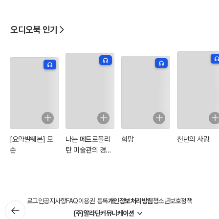
과학편
편
편 1
편
오디오북 인기
[요약발췌본] 모
나는 메트로폴리
희망
천년의 사랑
순
탄 미술관의 경비
원입니다
로그인
공지사항
FAQ
이용권 등록
개인정보처리방침
청소년보호정책
(주)알라딘커뮤니케이션