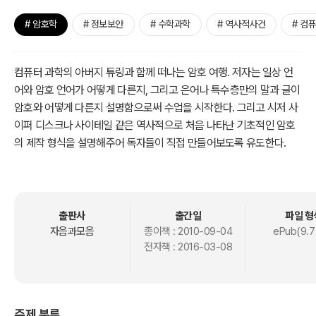
# 암호학
# 정보보안
# 수학과학
# 역사적사건
# 컴
컴퓨터 과학의 아버지 튜링과 함께 떠나는 암호 여행. 저자는 일상 언
어와 암호 언어가 어떻게 다른지, 그리고 은어나 특수층만의 말과 글이
암호와 어떻게 다른지 설명함으로써 수업을 시작한다. 그리고 시저 사
이퍼 디스크나 사이테일 같은 역사적으로 처음 나타난 기초적인 암호
의 제작 형식을 설명해주어 독자들이 직접 만들어보도록 유도한다.
개정된 교육과정을 반영하여 각 수업마다 연관되는 교과연계표를 삽
입하였다. 즉, 교과 공부에도 도움을 주도록 하였다. 각 수업마다 ‘만화
로 본문 읽기’ 코너를 두어 각 수업에서 배운 내용을 한 번 더 쉽게 정리
출판사
출간일
파일 형
할 수 있게 하였다. 꼭 알아야 할 중요한 용어는 ‘과학자의 비밀노트’ 코
자음과모음
종이책 :
2010-09-04
ePub(9.7
전자책 :
2016-03-08
너에서 보충 설명하여 독자들의 이해를 도왔다.
주제 분류