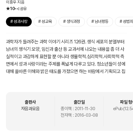
이흥우 지음
10
공유
# 성과사랑
# 성교육
# 생식과정
# 남녀평등
# 성범
과학자가 들려주는 과학 이야기 시리즈 126권. 생식 세포의 분열부터
남녀의 생식기 모양, 임신과 출산 등 교과서에 나오는 내용을 좀 더 사
실적이고 과감하게 표현할 뿐 아니라 생물학적.심리학적.사회학적 측
면에서 성과 사랑이라는 주제를 폭넓게 다루고 있다. 청소년들이 성에
대해 올바른 이해와 밝은 태도를 가졌으면 하는 바람에서 기획되고 집
필되었다.
특히 원초적 본능에 기인하는 성관계에 대해서 생물학적으로 묘사하
는 데 그치지 않고, 이때 남녀의 심리 상태와 수반되는 책임감 등을 강
출판사
출간일
파일 형
조함으로써 성에 대한 건전한 생각을 심어 주고, 성폭력 등 성범죄를
자음과모음
종이책 :
2011-11-30
ePub(12.5
전자책 :
2016-03-08
근본적으로 근절시킬 수 있는 교육적 효과까지 기대하게 한다.
개정된 교육과정을 반영하여 각 수업마다 연관되는 교과연계표를 삽