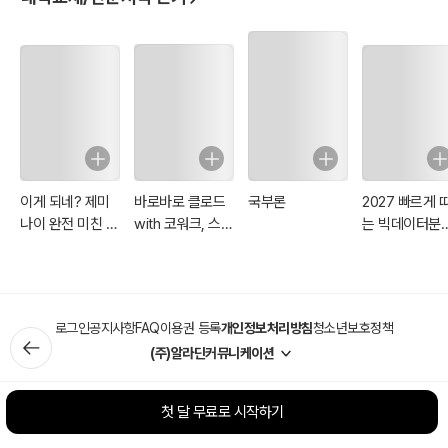
이게 되네? 제미
바로바로 클로드
국부론
2027 빠르게 
나이 완전 미친 활
with 코워크, 스
는 빅데이터분
용법 81제
킬, 클로드 코드,
기사 필기
디자인
로그인
공지사항
FAQ
이용권 등록
개인정보처리방침
청소년보호정책
(주)알라딘커뮤니케이션
첫 달 무료로 시작하기