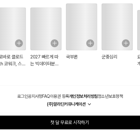
로바로 클로드
2027 빠르게 따
국부론
군중심리
th 코워크, 스
는 빅데이터분석
개
, 클로드 코드,
기사 필기
A
자인
L
L
로그인
공지사항
FAQ
이용권 등록
개인정보처리방침
청소년보호정책
(주)알라딘커뮤니케이션
첫 달 무료로 시작하기