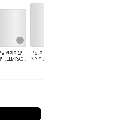
요즘 AI 에이전트
고용, 이자 및 화
사마천 사기 56
플라톤 국가 (그리
발, LLM RAG
폐의 일반이론
스어 원전 완역본)
DK MCP
angChain A2A
angGraph