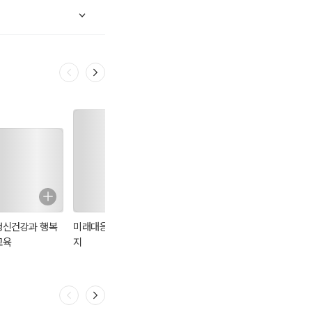
정신건강과 행복
미래대응 사회복
사회복지현장에서
마을복지계획 수
교육
지
프로포절 잘하는
립 매뉴얼
비법