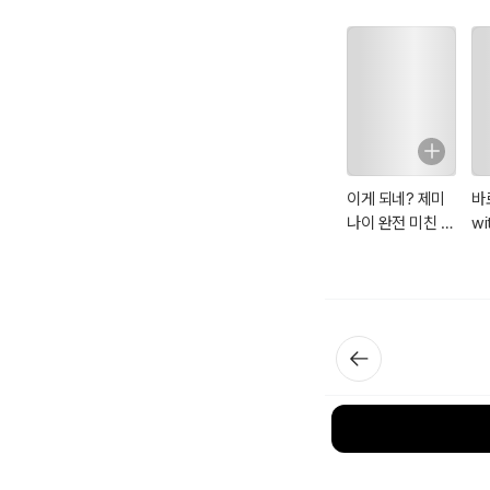
이게 되네? 제미
바
나이 완전 미친 활
wi
용법 81제
킬
디