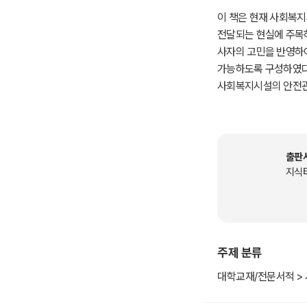
이 책은 현재 사회복
전달되는 현실에 주목하
사자의 고민을 반영하
가능하도록 구성하였다
사회복지시설의 안전관리
천 하나가 생명을 지킬
복지 현장에서 헌신하고
게나마 기여할 수 있기
출판
지식
주제 분류
대학교재/전문서적 >