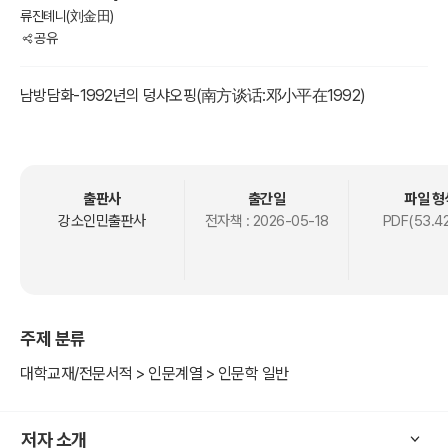
류진톄니(刘金田)
공유
남방담화-1992년의 덩샤오핑(南方谈话:邓小平在1992)
출판사
출간일
파일 형
강소인민출판사
전자책 :
2026-05-18
PDF(53.4
주제 분류
대학교재/전문서적 > 인문계열 > 인문학 일반
저자 소개