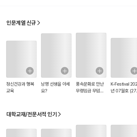
인문계열 신규
정신건강과 행복
남명 선생을 아세
풍속문화로 만난
K-Festival 20
교육
요?
무령임금 무덤의
년 07월호 (27
12가지 비밀
호)
대학교재/전문서적 인기