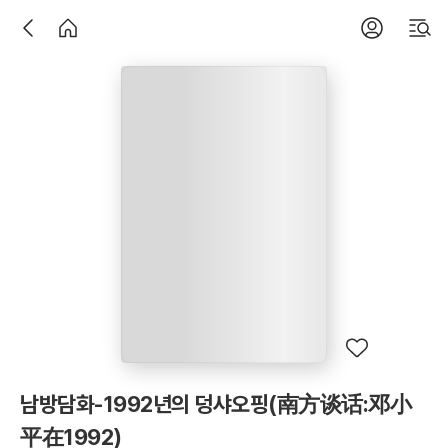
남방담화-1992년의 덩샤오핑(南方谈话:邓小
平在1992)