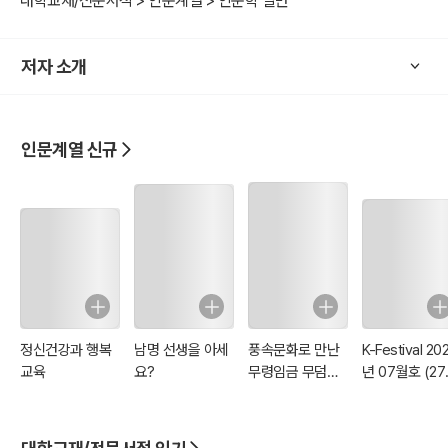
대학교재/전문서적 > 인문계열 > 인문학 일반
저자 소개
인문계열 신규
정신건강과 행복
남명 선생을 아세
풍속문화로 만난
K-Festival 20
교육
요?
무령임금 무덤의
년 07월호 (27
12가지 비밀
호)