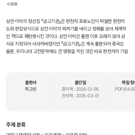
공유
삼언·이박의 정선집 『금고기관』은 편찬자 포옹노인이 탁월한 편찬의
도와 편집방식으로 삼언·이박의 찌꺼기를 버리고 정화를 모아 체계적
인 책으로 재탄생시킨 것이다. 삼언·이박은 출판 이후 오래지 않아 금
서로 지정되어 사라져버렸지만 『금고기관』은 계속 출판되어 중국은
물론, 우리나라 고전문학에도 큰 영향을 끼친 것은 바로 편찬자의 기발
한 편찬 능력 때문이었다. 『금고기관』은 옥석이 혼재하여 가독성이 결
여된 삼언·이박을 재편성하여 삼언·이박의 핵심 사상과 정화를 소개하
는 큰 역할을 하였다. 본서는 작자미상으로 남아있는 『금고기관』 편찬
자의 정체에 대한 필자의 견해에서부터 오랜 기간 한중 양국에 유전된
출판사
출간일
파일 형
판본들에 대한 고찰, 편찬방식과 편집내용에 나타난 포옹노인의 탁월
학고방
종이책 :
2024-12-05
PDF(64.0
전자책 :
2025-03-01
한 수법과 미학적 체계, 그리고 끝으로 『금고기관』의 가치와 한중 양국
에 끼친 영향 등에 대해 전방위적으로 논의하였다.
주제 분류