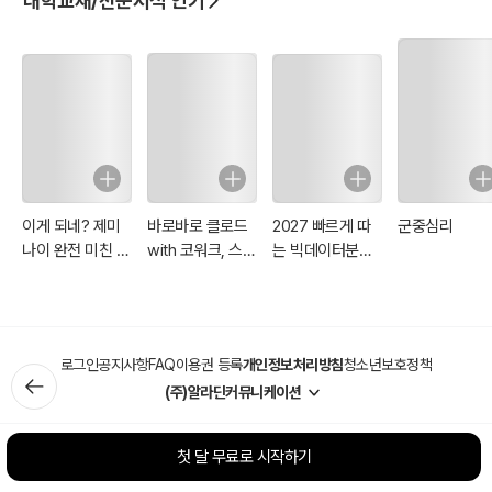
대학교재/전문서적 인기
이게 되네? 제미
바로바로 클로드
2027 빠르게 따
군중심리
나이 완전 미친 활
with 코워크, 스
는 빅데이터분석
용법 81제
킬, 클로드 코드,
기사 필기
디자인
로그인
공지사항
FAQ
이용권 등록
개인정보처리방침
청소년보호정책
(주)알라딘커뮤니케이션
첫 달 무료로 시작하기