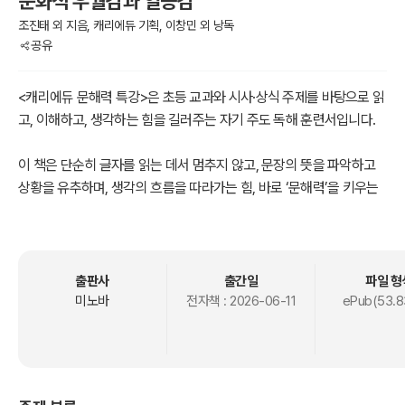
문화적 우월감과 열등감
조진태 외 지음, 캐리에듀 기획, 이창민 외 낭독
공유
<캐리에듀 문해력 특강>은 초등 교과와 시사·상식 주제를 바탕으로 읽
고, 이해하고, 생각하는 힘을 길러주는 자기 주도 독해 훈련서입니다.
이 책은 단순히 글자를 읽는 데서 멈추지 않고, 문장의 뜻을 파악하고
상황을 유추하며, 생각의 흐름을 따라가는 힘, 바로 ‘문해력’을 키우는
데 집중합니다.
오디오북으로 들으며 내용을 이해하고 사고의 폭을 넓힐 수 있어, 책
읽기 습관이 부족한 아이에게도 탁월한 입문서가 되어줍니다.
캐리에듀 문해력 특강은 초등 및 중학생이 2028년 이후 '문해력 수
출판사
출간일
파일 형
능'으로 불리는 대학 입시에서 성공할 수 있는 두뇌의 힘을 길러줍니다.
미노바
전자책 :
2026-06-11
ePub(53.8