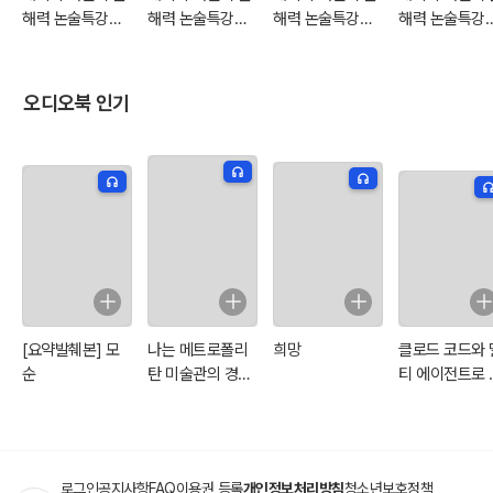
해력 논술특강
해력 논술특강
해력 논술특강
해력 논술특강
39：지식은 어떻
38：모든 문화를
37：웃으면 마음
36：학급회비
게 만들어질까
다 존중하나요
이 커집니다
누구 돈일까?
오디오북 인기
[요약발췌본] 모
나는 메트로폴리
희망
클로드 코드와 
순
탄 미술관의 경비
티 에이전트로 
원입니다
일상을 모두 자
화하기
로그인
공지사항
FAQ
이용권 등록
개인정보처리방침
청소년보호정책