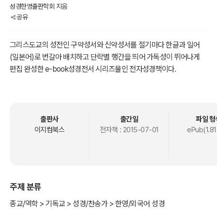
성경한영출판학회 지음
공유
그리스도교의 성전인 구약성서와 신약성서를 절기마다 한글과 일어
(일본어)로 번갈아 배치하고 단락별 행간을 띄어 가독성이 뛰어나게
편집 완성한 e-book성경전서 시리즈물인 전자성경책이다.
출판사
출간일
파일 형
이지컴북스
전자책 :
2015-07-01
ePub(1.81
주제 분류
종교/역학 > 기독교 > 성경/찬송가 > 한영/외국어 성경