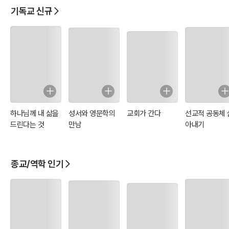
수아
기
요한계시록
린도후서
기독교 신규
하나님께 내 삶을
성서와 영문학의
교회가 간다
선교적 공동체 
드린다는 것
만남
아내기
종교/역학 인기