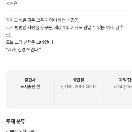
공유
가지고 싶은 것은 모두 가져야 하는 백강영,
그저 평범한 사랑을 꿈꾸는, 세상 어디에서도 만날 수 있는 여자, 남주
란.
오늘 그의 선택은 그녀였다!
“네가, 신경 쓰인다.”
“왜요? 나 같은 게 왜 신경 쓰이는데요?”
“몰라, 처음 만난 날부터 네가 신경 쓰여서 솔직히 짜증나.”
자꾸만 눈길이 머물고, 그래서 신경 쓰이고, 무시해 버리고 싶지만 그
럴 수도 없고…….
출판사
출간일
파일 형
도대체 내게 무슨 일이 생긴 거냐고!
도서출판 선
전자책 :
2016-08-12
ePub(753
그녀에 대한 그의 마음은 사랑일까, 집착일까?
주제 분류
로맨스 > 현대물