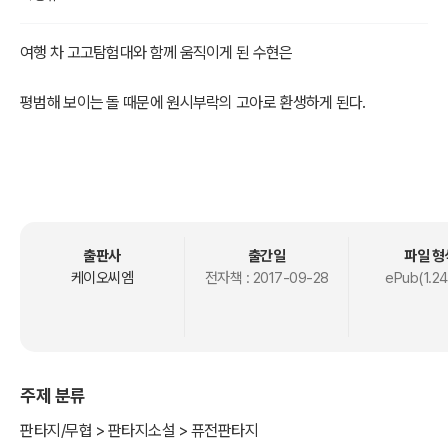
여행 차 고고탐험대와 함께 움직이게 된 수현은
평범해 보이는 돌 때문에 원시부락의 고아로 환생하게 된다.
그곳에서 사냥을 위주로 생계를 유지해 온 모든 부족원들은 하나같이
뛰어난 능력을 가지고 있었고,
출판사
출간일
파일 형
현대인이었던 수현이 혹독하고 잔인한 원시부족의 삶에 적응하기란
케이오씨엠
전자책 :
2017-09-28
ePub(1.24
당연 쉽지 않았다.
주제 분류
그런데 수현 또한, 우연히 자신에게도 '특별한 능력'이 있음을 알게 되
고…
판타지/무협 > 판타지소설 > 퓨전판타지