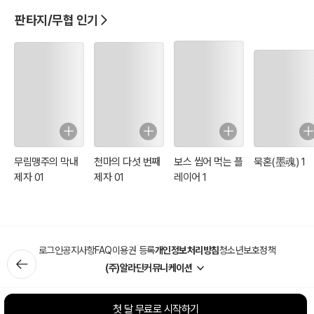
판타지/무협 인기
무림맹주의 막내
천마의 다섯 번째
보스 씹어 먹는 플
묵혼(墨魂) 1
제자 01
제자 01
레이어 1
로그인
공지사항
FAQ
이용권 등록
개인정보처리방침
청소년보호정책
(주)알라딘커뮤니케이션
첫 달 무료로 시작하기