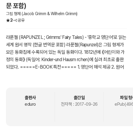
문 포함)
그림 형제 (Jacob Grimm & Wilhelm Grimm)
2
공유
라푼젤 (RAPUNZEL ; Grimms' Fairy Tales) - '중학교 영단어'로 읽는
세계 원서 명작 (한글 번역문 포함) 라푼젤(Rapunzel)은 그림 형제가
모은 동화집에 수록되어 있는 독일 동화이다. 1812년에 《어린이와 가
정의 동화》 (독일어: Kinder-und Hausm rchen)에 실려 최초로 출판
되었다. =====E-BOOK 특전===== 1. 영단어 해석 제공 2. 원어
민 음성 (다운로드 링크 제공) 3. 중학교 교과서 수록 영단어 제공(1.2.
3학년) 4. 영한대역 : 한글 의역&직역 번역 # 부록 : 영일대역 "일본어
<라푼젤 (ラプンツェル)>" 번역본 제공 ================
=== <줄거리> 옛날 아이가 없던 부부가 있었다. 어느날 아이를 임신
출판사
출간일
파일 형
한 아내는 이웃에 사는 마녀가 키우는 라푼젤(독일 양배추)을 몹시 먹
eduro
전자책 :
2017-09-26
ePub(496
고 싶어했다. 라푼젤을 먹지 못하면 죽을 것 같다고 졸라대는 아내를
위해 남편은 마녀의 밭에서 몰래 라푼젤을 훔쳐냈다. 라푼젤을 맛있게
먹은 아내는 또 라푼젤이 먹고 싶다고 졸랐고, 남편은 또 마녀의 밭에