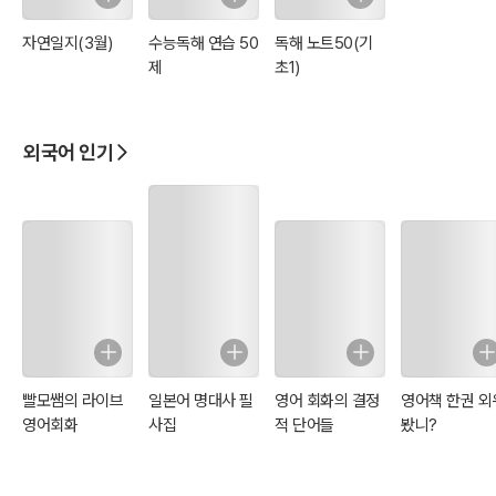
원서 TEXT와 함께 Audio MP3로 실시간 스트리밍 음성 제공 3) PC
에서 다운로드 후 모바일 단말기에 옮겨서 사용(단, 모바일 접속 시 무
자연일지(3월)
수능독해 연습 50
독해 노트50(기
료 Wi-Fi 환경에서 사용 권장) # 구매 시 유의 사항 - 오디오북 음성은
제
초1)
서비스 제공 업체(https://librivox.org) 사정에 따라 실시간 재생 시 버
퍼링 발생할 수 있습니다. 또한 예고 없이 서비스가 중지 될 수 있음을
고지해 드립니다. - 모바일 접속 시 무료 Wi-Fi 환경이 아니면 실시간
외국어 인기
재생할 시 데이터 요금이 발생할 수 있으며, ebook 제작자는 책임지지
않습니다.
빨모쌤의 라이브
일본어 명대사 필
영어 회화의 결정
영어책 한권 외
영어회화
사집
적 단어들
봤니?