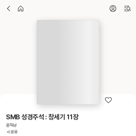
SMB 성경주석 : 창세기 11장
윤득남
공유