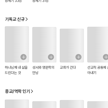
창세기 33장
창세기 31장
된 배경을 다룬다. 두 본문은 모두 “흩어지다” (to scatter)라는 동사
'푸츠'를 사용한다.
기독교 신규
하나님께 내 삶을
성서와 영문학의
교회가 간다
선교적 공동체 
드린다는 것
만남
아내기
종교/역학 인기