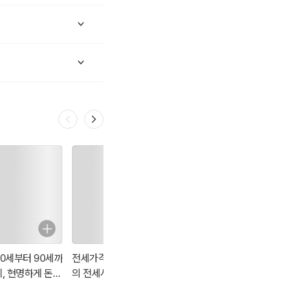
정책 공조 어려움 등으
 언론에서는 모든 현상
다. 당연히 한계가 있
60세부터 90세까
전세가격 상승기
전세시장의 패러
생활 속의 부동산
지, 현명하게 돈
의 전세시장의 구
다임이 변하고 있
13강 (제3판)
히 한계가 있다.
쓰는 법
조
다
계 자본을 빼고는 이 현