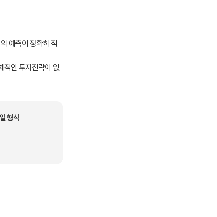
 책의 예측이 정확히 적
구체적인 투자전략이 없
에 대한 매우 구체적인
고통에 직면하게 될 것
일 형식
던 자산가격도 빠르게
다고 봐도 과장된 표현
렵거니와 2차적으로는
화)의 일환으로서 중동
할 가능성이 매우 높