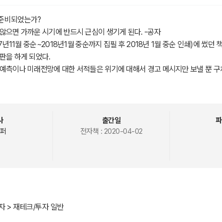
준비되었는가?
않으면 가까운 시기에 반드시 근심이 생기게 된다. -공자
17년11월 중순~2018년1월 중순까지 집필 후 2018년 1월 중순 인쇄)에 썼던
판을 하게 되었다.
제예측이나 미래전망에 대한 서적들은 위기에 대해서 경고 메시지만 보낼 뿐 
게 실질적인 수익 창출엔 한계가 있다.
 예측은 물론이거니와 위기를 어떻게 기회로 만들어서 투자 수익을 낼 것인지
 독자들의 실질적인 수익 창출에 분명히 큰 도움이 될 것이다.
 준비되지 못한 대다수의 사람들은 속수무책으로 장기적으로 매우 큰 경제적 
사
출간일
파
씬 더 큰 경제적 고통을 겪게 될 것이다.
퍼
전자책 :
2020-04-02
 누구도 막을 수가 없다. 받아들여야만 한다. 좋던 싫던 간에...
체가 와도 지난 수십 년간의 사례처럼 빠르게 V자 경기회복이 되어서 하락했
인 기대를 하겠지만 그럴 가능성은 매우 희박하다. 그럴 가능성은 사실상 없
로 경기사이클-장기부채사이클에 의한 것이라서 단기간에 V자 경기회복은 어
. 정확히 표현하자면 미국의 ‘중국 죽이기’전략(금융, 에너지, 식량 전략무기
자 > 재테크/투자 일반
 인한 유가 급등과 식량전쟁으로 인한 곡물가격 급등으로 스태그플레이션 발생