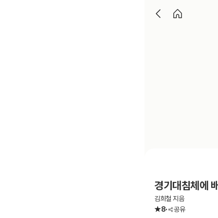
경기대침체에 
김희철 지음
8
공유