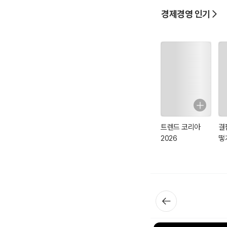
상을 정확히 설명하지 
경제경영 인기
대다수의 군중들은 플라
실재가 아닌 그림자만 
군중들이 보고 싶은 걸 
현상 이면의 본질을 파
려고 하질 않는다.
경제 상황이 좋을 땐 
트렌드 코리아
결
2026
떻
가