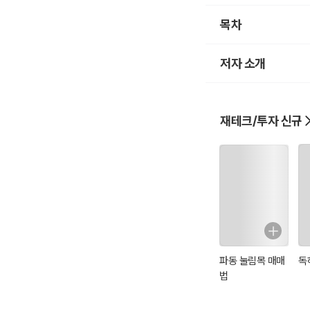
다.
목차
이것은 곧 장기적인 디
로 정부와 중앙은행이 
저자 소개
자본시장은 투기가 몸
을 펀더멘털로만 설명
정작 중요한 몸통에 대
을 수밖에 없다.
재테크/투자 신규
이런 우스개 소리가 있
기상예보자와 경제학자의
둘의 차이점은 기상예보
경제학자는 현재 상황
펀더멘털 프레임에 갇히
‘진실 된 상황’을 모
병의 근본 원인을 모르
파동 눌림목 매매
독
지금의 극단적인 자산 
법
지금의 극단적인 자산 
미국 정부, 중앙은행,