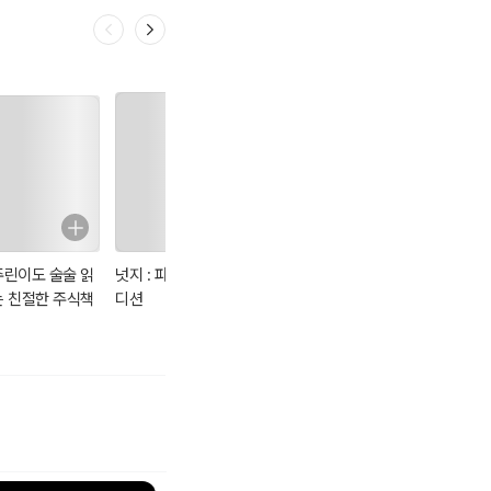
 넘친다.
이다.
찮다는 핑계로 굳이 알
땐 속수무책으로 당해
주린이도 술술 읽
넛지 : 파이널 에
독하게 돈 공부
THE MONEY
는 친절한 주식책
디션
BOOK 더 머니북