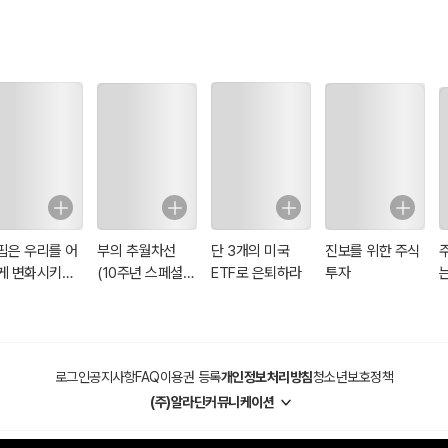
못한다. 단순 음모론이 아니라 그것이 팩트다. 수많은 가격 조작들 증거는 차고
톤의 동굴에 나오는 죄수와 다를 바가 없다.
볼 수밖에 없는 시스템 구조이기 때문에 그렇다.
보는 것이 아니라 ‘그들(거대한 세력)이 보여주고 싶은 것’만 볼 수 있기 때문
악하는 것이 매우 중요한데 대다수의 사람들은 먹고 사느라 바쁘기도 하고 귀
현상 이면의 본질을 몰라도 큰 피해당하지 않을 수 있지만 큰 위기가 닥쳤을 
핍은 우리를 어
부의 추월차선
단 3개의 미국
진보를 위한 주식
게 변화시키는
(10주년 스페셜
ETF로 은퇴하라
투자
에디션)
로그인
공지사항
FAQ
이용권 등록
개인정보처리방침
청소년보호정책
(주)알라딘커뮤니케이션