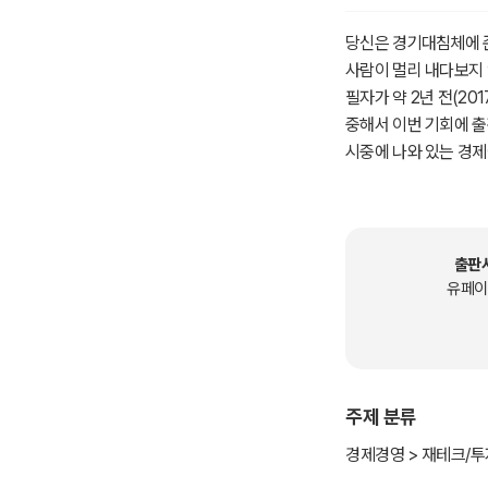
당신은 경기대침체에 
사람이 멀리 내다보지 
필자가 약 2년 전(20
중해서 이번 기회에 출
시중에 나와 있는 경
거나 부실해서 독자들에
하지만 이 책은 정확한
투자전략을 제시함으로써
곧 닥칠 경기대침체에
출판
이다. IMF사태보다 훨
유페이
이것은 필연적이다. 어느
많은 사람들이 경기침
회복될 것이라고 낙관적
이 아니다. 왜냐하면,
주제 분류
이번 위기는 1차적으
미국과 중국의 패권경쟁
경제경영 > 재테크/투
지정학적 위기 고조로