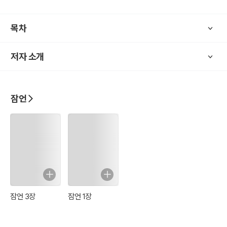
목차
저자 소개
잠언
잠언 3장
잠언 1장