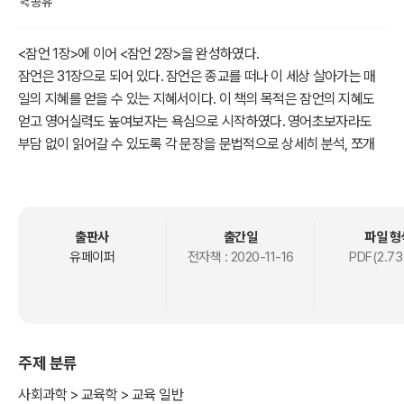
공유
<잠언 1장>에 이어 <잠언 2장>을 완성하였다.
잠언은 31장으로 되어 있다. 잠언은 종교를 떠나 이 세상 살아가는 매
일의 지혜를 얻을 수 있는 지혜서이다. 이 책의 목적은 잠언의 지혜도
얻고 영어실력도 높여보자는 욕심으로 시작하였다. 영어초보자라도
부담 없이 읽어갈 수 있도록 각 문장을 문법적으로 상세히 분석, 쪼개
어 놓았다. 한 절 한 절 따라가다 보면 영어에 대한 자신감과 실력이 어
느새 상승되어 있음을 발견할 것이다.
출판사
출간일
파일 형
유페이퍼
전자책 :
2020-11-16
PDF(2.73
주제 분류
사회과학 > 교육학 > 교육 일반