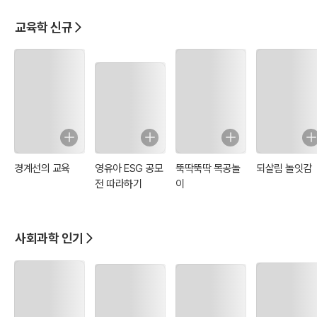
교육학 신규
경계선의 교육
영유아 ESG 공모
뚝딱뚝딱 목공놀
되살림 놀잇감
전 따라하기
이
사회과학 인기