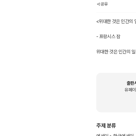
공유
<위대한 것은 인간의
- 프랑시스 잠
위대한 것은 인간의 
나무 병에 우유를 담는 
꼿꼿하고 살갗을 찌르는
암소들을 신선한 오리나
숲의 자작나무를 베는 
출판
경쾌하게 흘러가는 시내
유페이
어두운 벽난로와 옴이 
잠든 티티새와 즐겁게 
낡은 구두를 수선하는 
한밤중에 귀뚜라미들이
주제 분류
처지는 소리를 내며 베
빵을 만들고 포도주를 