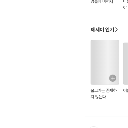
망돌의 이력서
마
야
사소하지만 위대한 일
우리들의 이야기를 공
하루하루의 위대함을 
에세이 인기
- 꽃마리쌤
물고기는 존재하
어
지 않는다