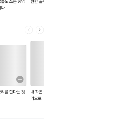
오늘도 쓰는 중입
환한 골목
지중해의 영감
내가 만난 빈센트
니다
: 빈첸시오 성인
요리를 한다는 것
내 작은 숲속 오두
최강록의 요리 노
시지프 신화
막으로
트