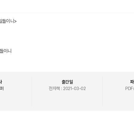
 일들이니>
일들이니
일.
 밀 이삭들을 따는 일.
무들 옆에서 떠나지 않게 하는 일.
일.
사
출간일
파
 옆에서 버들가지를 꼬는 일.
퍼
전자책 :
2021-03-02
PDF(
오른 고양이와,
노는 어린 아이들 옆에서
일,
 날카롭게 울 때
틀을 짜는 일,
만드는 일,