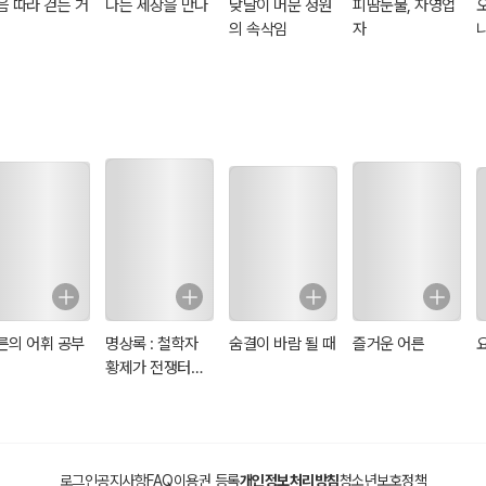
음 따라 걷는 거
나는 세상을 만나
낮달이 머문 정원
피땀눈물, 자영업
의 속삭임
자
을 하면서 사는
유하고
써보면 좋겠습니다.
른의 어휘 공부
명상록 : 철학자
숨결이 바람 될 때
즐거운 어른
황제가 전쟁터에
서 자신에게 쓴 일
기
로그인
공지사항
FAQ
이용권 등록
개인정보처리방침
청소년보호정책