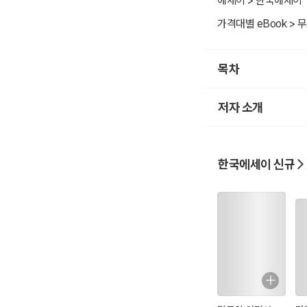
에세이 > 한국에세이
정원에 양배추와 마늘의
가격대별 eBook > 무
그리고 따뜻한 달걀들을
목차
+++
저자 소개
(2021년 1월 1일 아침
한국에세이 신규
1월 1일 아침, 가족
그리고 내 좋은 이웃들
- 새를 사랑하는 박○
+++
새를 사랑하는 그녀가
글들을 읽고 감동했습