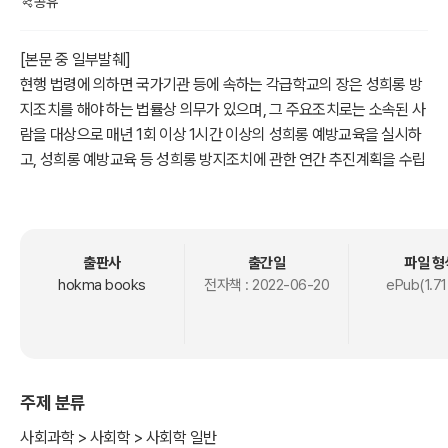
공유
[본문 중 일부발췌]
현행 법령에 의하면 국가기관 등에 속하는 각급학교의 장은 성희롱 방
지조치를 해야 하는 법률상 의무가 있으며, 그 주요조치로는 소속된 사
람을 대상으로 매년 1회 이상 1시간 이상의 성희롱 예방교육을 실시하
고, 성희롱 예방교육 등 성희롱 방지조치에 관한 연간 추진계획을 수립
하며, 성희롱관련 상담과 고충처리를 위한 공식 창구를 마련하고, 성희
롱 고충담당자를 지정하며, 자체 성희롱 예방 지침을 마련하고, 성희롱
사건 발생 시 재발 방지대책을 수립하여 시행하는 것 등 입니다(양성평
등기본법 31조, 시행령 20조 참조).
출판사
출간일
파일 형
hokma books
전자책 :
2022-06-20
ePub(1.71
주제 분류
사회과학 > 사회학 > 사회학 일반